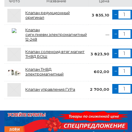
Фото
Название
Цена
Клапан редукционный
3 835,10
оригинал
Клапан
сигн.пневм.электромагнитный
—
12-24В
Клапан соленоид втяг.магнит
3 823,90
ТНВД БОШ
Клапан ТНВД
602,00
электромагнитный
Клапан управления ГУРа
2 700,00