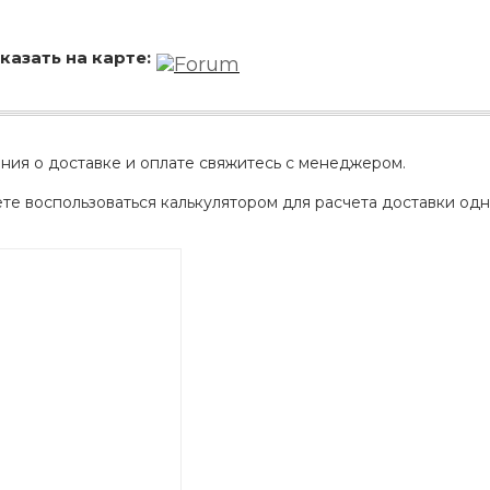
казать на карте:
АКЦИЯ
ния о доставке и оплате свяжитесь с менеджером.
РАСПРОДАЖА
е воспользоваться калькулятором для расчета доставки одн
ЫЙ
ДИСК СЦЕПЛЕНИЯ
КРУГ ПОВОРОТНЫЙ
ОР
ВЕДОМЫЙ КЛАССИК
10*12ОТВ., Д.102*86
GD 5ШТ/КОР
Г.КАЗАНЬ
2 422,40
29 668,20
Р
Р
В КОРЗИНУ
В КОРЗИНУ