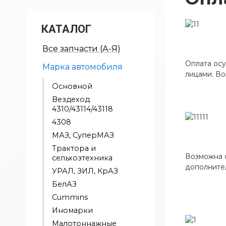
КАТАЛОГ
Все запчасти (А-Я)
Оплата осу
Марка автомобиля
лицами. В
Основной
Вездеход
4310/43114/43118
4308
МАЗ, СуперМАЗ
Трактора и
Возможна о
сельхозтехника
дополните
УРАЛ, ЗИЛ, КрАЗ
БелАЗ
Cummins
Иномарки
Малотоннажные