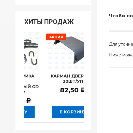
Что
бы по
ХИТЫ ПРОДАЖ
АКЦИЯ
АКЦИЯ
Для уточне
Ниже может
НТРИКА
КАРМАН ДВЕРИ GD
РК КУЛИСЫ ПОЛН
ЫЙ
20ШТ/УП
20НАИМ.GD 6УП/К
ЬНЫЙ GD
82,50
3 083,10
Р
Р
КОР
40
Р
ЗИНУ
В КОРЗИНУ
В КОРЗИНУ