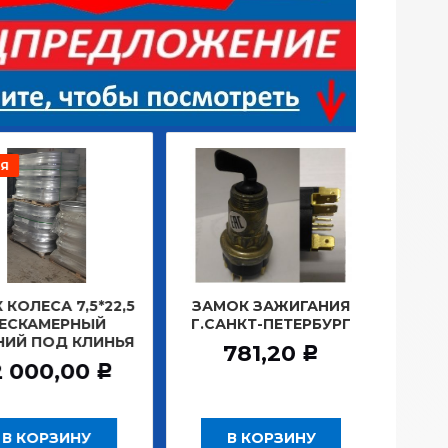
РАСПРОДАЖА
7,5*22,5
ЗАМОК ЗАЖИГАНИЯ
ЛАМПА 10В
РНЫЙ
Г.САНКТ-ПЕТЕРБУРГ
ПЛАФОНА
 КЛИНЬЯ
100ШТ/
781,20
Р
00
19,10
Р
ИНУ
В КОРЗИНУ
В КОРЗ