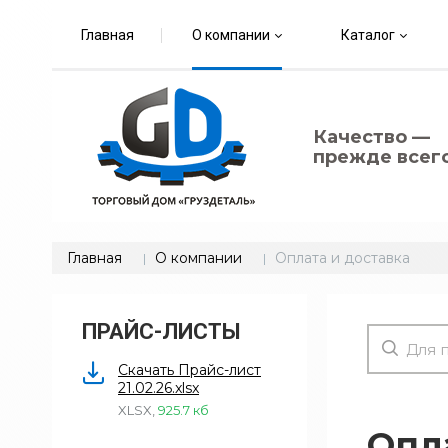
Главная
О компании
Каталог
Качество —
прежде всего
Главная
О компании
Оплата и доставка
ПРАЙС-ЛИСТЫ
Скачать Прайс-лист
21.02.26.xlsx
XLSX
,
925.7 кб
Опл