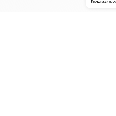
Продолжая прос
ЗАО "КАМРТИ"
ЕПК
К
ООО НПО
ПРАМО
Ура
"УНИВЕРСАЛ