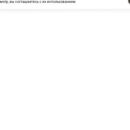
мотр, вы соглашаетесь с их использованием.
НАШИ ПАРТНЕРЫ
МЗ
Белтиз
ЭМИ г.Пенза
РОС
лАТИ
ООО "ЦТР"ТИМЕР"
ТД ГрузДеталь
Техн