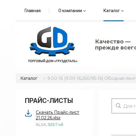
Главная
О компании
Каталог
Качество —
прежде всего
Каталог
9.00-16 (9.00-16,260/95-16) Ободная лент
ПРАЙС-ЛИСТЫ
Скачать Прайс-лист
21.02.26.xlsx
XLSX
,
925.7 кб