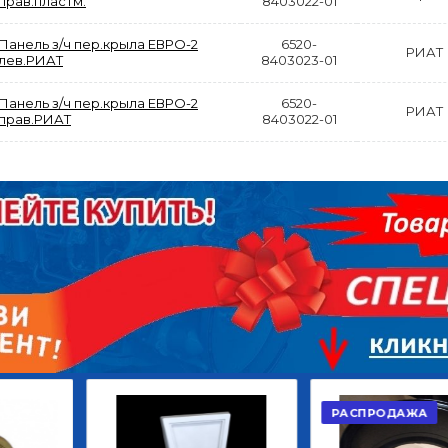
прав.пластм.
8403022-01
Панель з/ч пер.крыла ЕВРО-2
6520-
РИАТ
лев.РИАТ
8403023-01
Панель з/ч пер.крыла ЕВРО-2
6520-
РИАТ
прав.РИАТ
8403022-01
АКЦИЯ
РАСПРОДАЖА
ЫЙ
ДИСК СЦЕПЛЕНИЯ
КРУГ ПОВОРОТНЫЙ
ОР
ВЕДОМЫЙ КЛАССИК
10*12ОТВ., Д.102*86
GD 5ШТ/КОР
Г.КАЗАНЬ
2 422,40
29 668,20
Р
Р
В КОРЗИНУ
В КОРЗИНУ
РАСПРОДАЖА
АКЦИЯ