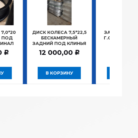
КОЛЕСА 7,5*22,5
ЗАМОК ЗАЖИГАНИЯ
ЛАМ
СКАМЕРНЫЙ
Г.САНКТ-ПЕТЕРБУРГ
ПЛ
ИЙ ПОД КЛИНЬЯ
781,20
Р
 000,00
Р
В КОРЗИНУ
В КОРЗИНУ