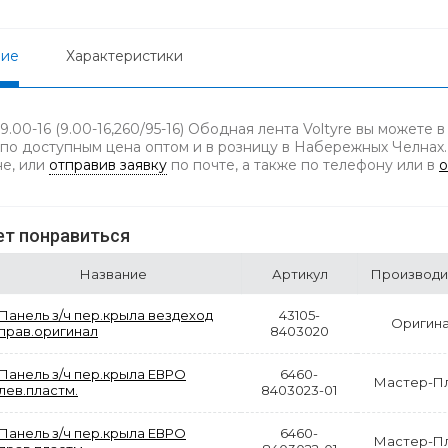
ние
Характеристики
9.00-16 (9.00-16,260/95-16) Ободная лента Voltyre вы можете
 по доступным цена оптом и в розницу в Набережных Челнах.
не, или
отправив заявку
по почте, а также по телефону
или в
о
т понравиться
Название
Артикул
Производи
Панель з/ч пер.крыла вездеход
43105-
Оригин
прав.оригинал
8403020
Панель з/ч пер.крыла ЕВРО
6460-
Мастер-П
лев.пластм.
8403023-01
Панель з/ч пер.крыла ЕВРО
6460-
Мастер-П