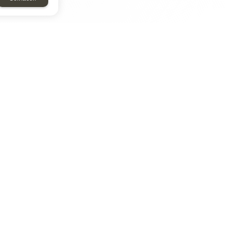
ТАР
ЭЛЕМЕНТ
Энергомаш
отрон
ДМР
ДЗВ