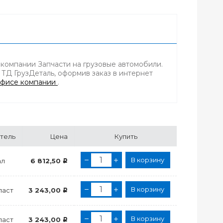
 в компании Запчасти на грузовые автомобили.
 ТД ГрузДеталь, оформив заказ в интернет
фисе компании
.
тель
Цена
Купить
В корзину
ал
6 812,50
Р
В корзину
ласт
3 243,00
Р
В корзину
ласт
3 243,00
Р