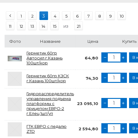
3
1
2
4
5
6
7
8
9
10
из
11
12
13
14
15
21
Фото
Название
Цена
Купить
Герметик 60гр
В 
Автосил г.Казань
64,80
100шт/кор
Герметик 60гр КЗСК
В 
74,30
г.Казань 100шт/кор
Гидрораспределитель
управления подъема
В 
платформы с
23 095,10
прицепом ЕВРО-2
г.Елец 1шт/уп
ГТК ЕВРО с педалю
В 
2 594,80
ZTD