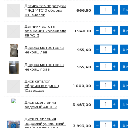
Датчик температуры
В 
ПЖД 14ТС10 сборка
666,50
160 аналог
Датчик частоты
В 
вращения коленвала
1 940,10
ЕВРО-3
Дверка мотоотсека
В 
955,40
некраш.лев.
Дверка мотоотсека
В 
955,40
некраш.прав.
Диск каталог
В 
сброчных единиц
1 000,00
10заводов
Диск сцепления
В 
3 487,00
ведомый АККОР
Диск сцепления
ведомый усиленный-
В 
3 993,00