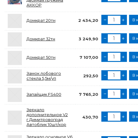
двойная пружина
АККОР
В 
Домкрат 20тн
2 434,20
В 
Домкрат 32тн
3 249,90
В 
Домкрат 50тн
7 107,00
Замок лобового
В 
292,50
стекла 5,5м/уп
В 
Запайщик FS400
7 765,20
Зеркало
дополнительное V2
В 
430,70
г.Димитровоград
Автоблик 10шт/кор
Зеркало основное V6