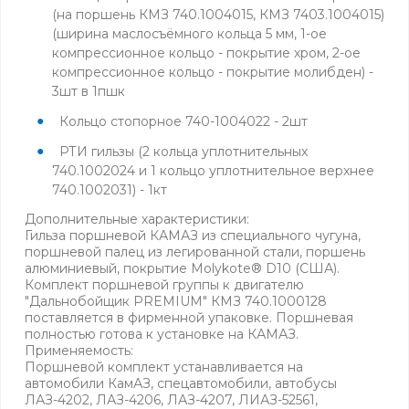
(на поршень КМЗ 740.1004015, КМЗ 7403.1004015)
(ширина маслосъёмного кольца 5 мм, 1-ое
компрессионное кольцо - покрытие хром, 2-ое
компрессионное кольцо - покрытие молибден) -
3шт в 1пшк
Кольцо стопорное 740-1004022 - 2шт
РТИ гильзы (2 кольца уплотнительных
740.1002024 и 1 кольцо уплотнительное верхнее
740.1002031) - 1кт
Дополнительные характеристики:
Гильза поршневой КАМАЗ из специального чугуна,
поршневой палец из легированной стали, поршень
алюминиевый, покрытие Molykote® D10 (США).
Комплект поршневой группы к двигателю
"Дальнобойщик PREMIUM" КМЗ 740.1000128
поставляется в фирменной упаковке. Поршневая
полностью готова к установке на КАМАЗ.
Применяемость:
Поршневой комплект устанавливается на
автомобили КамАЗ, спецавтомобили, автобусы
ЛАЗ-4202, ЛАЗ-4206, ЛАЗ-4207, ЛИАЗ-52561,