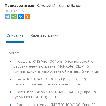
Производитель:
Камский Моторный Завод
ПОДЕЛИТЬСЯ:
Описание
Характеристики
Состав:
Поршень КМЗ 740.1004015-10 (со вставкой, с
рассекателем, покрытие "Molykote" США 10
группы; ширина маслосъёмной канавки 5 мм) - 1шт
Гильза КМЗ 740.30-1002021 ("Евро 0, I, II")
(плосковершинное хонингование) - 1шт
Палец поршневой КМЗ 740.1004020 ("Евро 0")
(упрочнённый ТВЧ) - 1шт
Кольца поршневые КМЗ 740-1000106 "Евро 0"