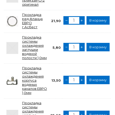
прям.ЕВРО-2
оригинал
Прокладка
ред.фланца
В корзину
21,90
ЕВРО
г.Асбест
Прокладка
системы
охлаждения
В корзину
5,80
заглушки
водяной
полости 1,0мм
Прокладка
системы
охлаждения
В корзину
корпуса
13,50
водяных
каналов ЕВРО
1,0мм
Прокладка
системы
охлаждения
В корзину