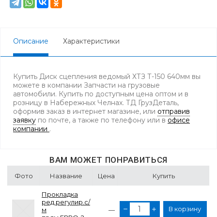
Описание
Характеристики
Купить Диск сцепления ведомый ХТЗ Т-150 640мм вы
можете в компании Запчасти на грузовые
автомобили. Купить по доступным цена оптом и в
розницу в Набережных Челнах. ТД ГрузДеталь,
оформив заказ в интернет магазине, или
отправив
заявку
по почте, а также по телефону
или в
офисе
компании
.
ВАМ МОЖЕТ ПОНРАВИТЬСЯ
Фото
Название
Цена
Купить
Прокладка
ред.регулир.с/
В корзину
м
—