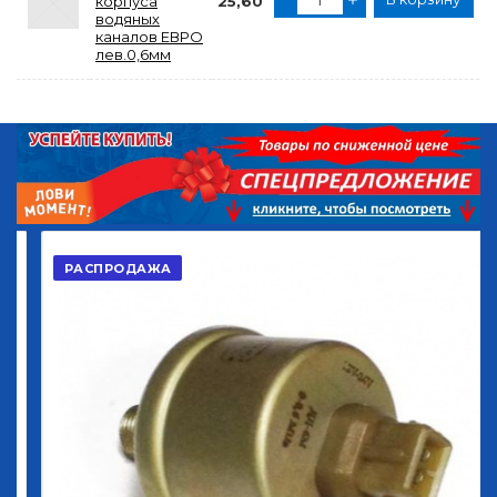
корпуса
25,60
водяных
каналов ЕВРО
лев.0,6мм
РАСПРОДАЖА