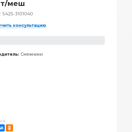
шт/меш
:
5425-3101040
учить консультацию
дитель:
Смежники
СЯ: