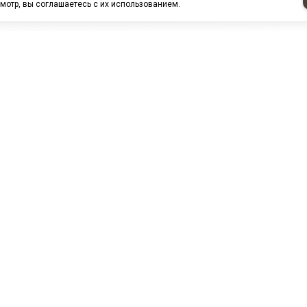
мотр, вы соглашаетесь с их использованием.
НАШИ ПАРТНЕРЫ
МЗ
Белтиз
ЭМИ г.Пенза
РОС
лАТИ
ООО "ЦТР"ТИМЕР"
ТД ГрузДеталь
Техн