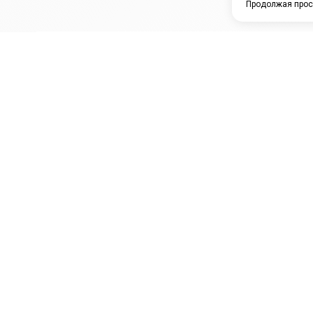
Продолжая прос
ЗАО "КАМРТИ"
ЕПК
К
ООО НПО
ПРАМО
Ура
"УНИВЕРСАЛ