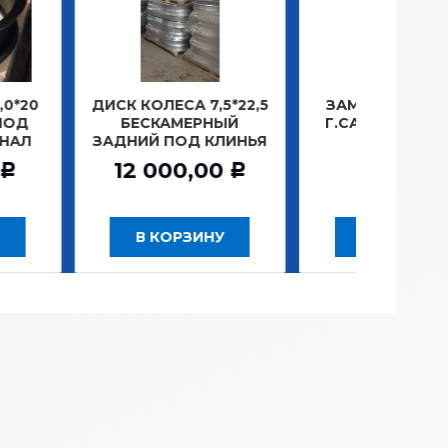
КОЛЕСА 7,5*22,5
ЗАМОК ЗАЖИГАНИЯ
ЛАМ
ЕСКАМЕРНЫЙ
Г.САНКТ-ПЕТЕРБУРГ
ПЛ
ИЙ ПОД КЛИНЬЯ
781,20
Р
 000,00
Р
В КОРЗИНУ
В КОРЗИНУ