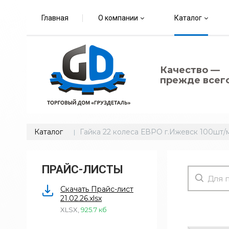
Главная
О компании
Каталог
Качество —
прежде всего
Каталог
Гайка 22 колеса ЕВРО г.Ижевск 100шт
ПРАЙС-ЛИСТЫ
Скачать Прайс-лист
21.02.26.xlsx
XLSX
,
925.7 кб