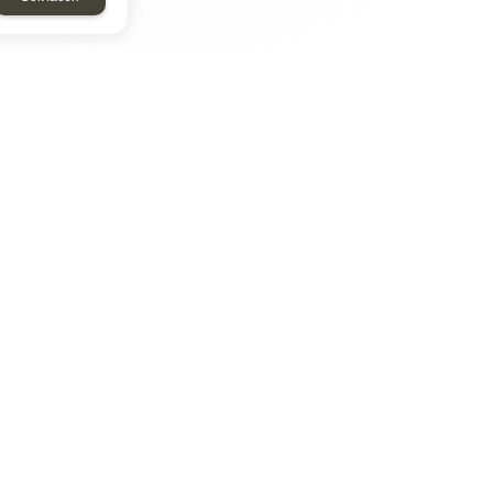
ТАР
ЭЛЕМЕНТ
Энергомаш
отрон
ДМР
ДЗВ