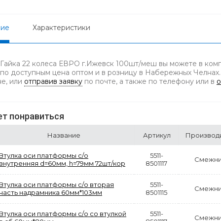
ние
Характеристики
 Гайка 22 колеса ЕВРО г.Ижевск 100шт/меш вы можете в комп
 по доступным цена оптом и в розницу в Набережных Челнах.
не, или
отправив заявку
по почте, а также по телефону
или в
о
т понравиться
Название
Артикул
Производ
Втулка оси платформы с/о
5511-
Смежни
внутренняя d=60мм, h=79мм 72шт/кор
8501117
Втулка оси платформы с/о вторая
5511-
Смежни
часть надрамника 60мм*103мм
8501115
Втулка оси платформы с/о со втулкой
5511-
Смежни