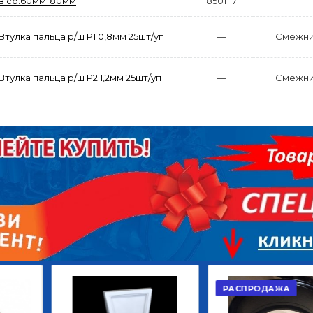
в сб.60мм*80мм
8501117
Втулка пальца р/ш Р1 0,8мм 25шт/уп
—
Смежни
Втулка пальца р/ш Р2 1,2мм 25шт/уп
—
Смежни
АКЦИЯ
РАСПРОДАЖА
ЫЙ
ДИСК СЦЕПЛЕНИЯ
КРУГ ПОВОРОТНЫЙ
ОР
ВЕДОМЫЙ КЛАССИК
10*12ОТВ., Д.102*86
GD 5ШТ/КОР
Г.КАЗАНЬ
2 422,40
29 668,20
Р
Р
В КОРЗИНУ
В КОРЗИНУ
РАСПРОДАЖА
АКЦИ