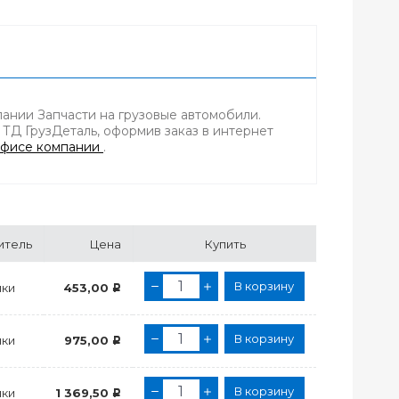
ании Запчасти на грузовые автомобили.
 ТД ГрузДеталь, оформив заказ в интернет
фисе компании
.
итель
Цена
Купить
В корзину
ки
453,00
Р
В корзину
ки
975,00
Р
В корзину
ки
1 369,50
Р