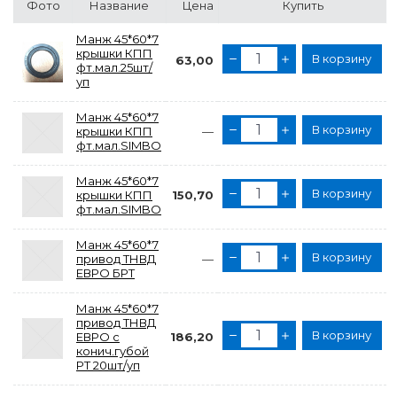
Фото
Название
Цена
Купить
Манж 45*60*7
крышки КПП
В корзину
63,00
фт.мал.25шт/
уп
Манж 45*60*7
В корзину
крышки КПП
—
фт.мал.SIMBO
Манж 45*60*7
В корзину
крышки КПП
150,70
фт.мал.SIMBO
Манж 45*60*7
В корзину
привод ТНВД
—
ЕВРО БРТ
Манж 45*60*7
привод ТНВД
В корзину
ЕВРО с
186,20
конич.губой
РТ 20шт/уп