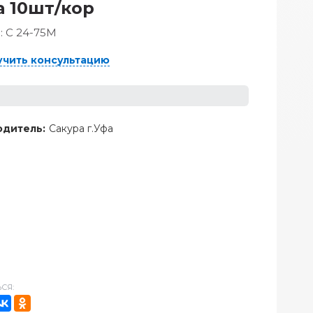
а 10шт/кор
:
С 24-75М
учить консультацию
дитель:
Сакура г.Уфа
СЯ: