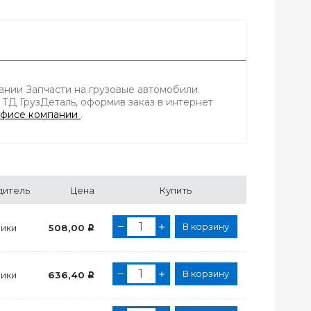
пании Запчасти на грузовые автомобили.
 ТД ГрузДеталь, оформив заказ в интернет
фисе компании
.
дитель
Цена
Купить
В корзину
ики
508,00
Р
В корзину
ики
636,40
Р