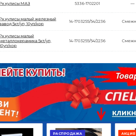
Рк кулисы МАЗ
5336-1702201
—
Рк кулисы малый железный
14-1703255/54/2236
Смежн
завод 5кт/уп, 10уп/кор
Рк кулисы малый
АКЦИЯ
металлокерамика 5кт/уп,
14-1703255/54/2236
Смежн
10уп/кор
РАСПРОДАЖА
ЫЙ
ДИСК СЦЕПЛЕНИЯ
КРУГ ПОВОРОТНЫЙ
ОР
ВЕДОМЫЙ КЛАССИК
10*12ОТВ., Д.102*86
GD 5ШТ/КОР
Г.КАЗАНЬ
2 422,40
29 668,20
Р
Р
В КОРЗИНУ
В КОРЗИНУ
РАСПРОДАЖА
АКЦИЯ