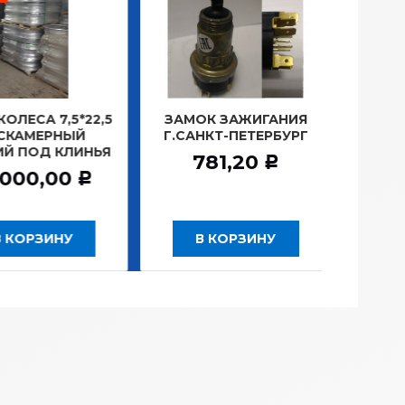
ЛЕСА 7,5*22,5
ЗАМОК ЗАЖИГАНИЯ
ЛАМПА
КАМЕРНЫЙ
Г.САНКТ-ПЕТЕРБУРГ
ПЛА
Й ПОД КЛИНЬЯ
1
781,20
Р
000,00
1
Р
 КОРЗИНУ
В КОРЗИНУ
В