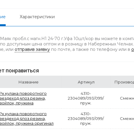
ние
Характеристики
 Маяк пробл.с магн.H1 24-70 г.Уфа 10шт/кор вы можете в ком
 по доступным цена оптом и в розницу в Набережных Челнах.
не, или
отправив заявку
по почте, а также по телефону
или в
о
т понравиться
Название
Артикул
Произво
Рк кулака поворотного
4310-
вездеход 4поз.резина,
2304089/093/099/
Смежн
войлок, пружина
пруж.
Рк кулака поворотного
4310-
вездеход 4поз.резина,
2304089/093/099/
Смежн
войлок, пружина оригинал
пруж.