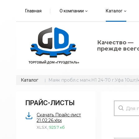
Главная
О компании
Каталог
Качество —
прежде всего
Каталог
Маяк пробл.с магн.H1 24-70 г.Уфа 10шт/
ПРАЙС-ЛИСТЫ
Скачать Прайс-лист
21.02.26.xlsx
XLSX
,
925.7 кб