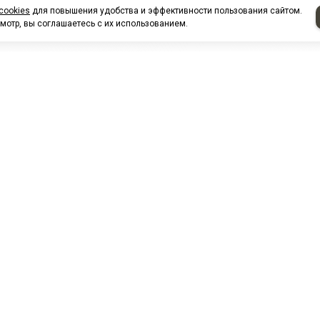
cookies
для повышения удобства и эффективности пользования сайтом.
мотр, вы соглашаетесь с их использованием.
НАШИ ПАРТНЕРЫ
МЗ
Белтиз
ЭМИ г.Пенза
РОС
лАТИ
ООО "ЦТР"ТИМЕР"
ТД ГрузДеталь
Техн