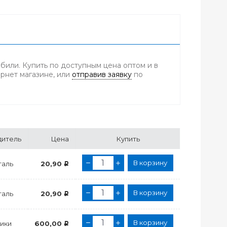
били. Купить по доступным цена оптом и в
ернет магазине, или
отправив заявку
по
дитель
Цена
Купить
В корзину
таль
20,90
Р
В корзину
таль
20,90
Р
В корзину
ики
600,00
Р