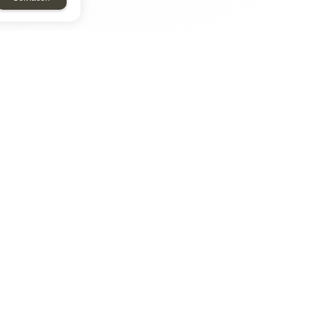
ТАР
ЭЛЕМЕНТ
Энергомаш
отрон
ДМР
ДЗВ