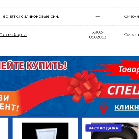
Перчатки силиконовые син.
—
Смежн
55102-
Петля борта
Смежн
8502053
АКЦИЯ
РАСПРОДАЖА
ЫЙ
ДИСК СЦЕПЛЕНИЯ
КРУГ ПОВОРОТНЫЙ
ОР
ВЕДОМЫЙ КЛАССИК
10*12ОТВ., Д.102*86
GD 5ШТ/КОР
Г.КАЗАНЬ
2 422,40
29 668,20
Р
Р
В КОРЗИНУ
В КОРЗИНУ
РАСПРОДАЖА
АКЦИЯ