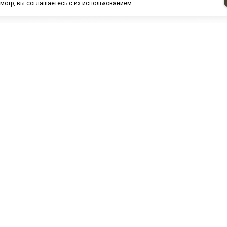
мотр, вы соглашаетесь с их использованием.
НАШИ ПАРТНЕРЫ
МЗ
Белтиз
ЭМИ г.Пенза
РОС
лАТИ
ООО "ЦТР"ТИМЕР"
ТД ГрузДеталь
Техн