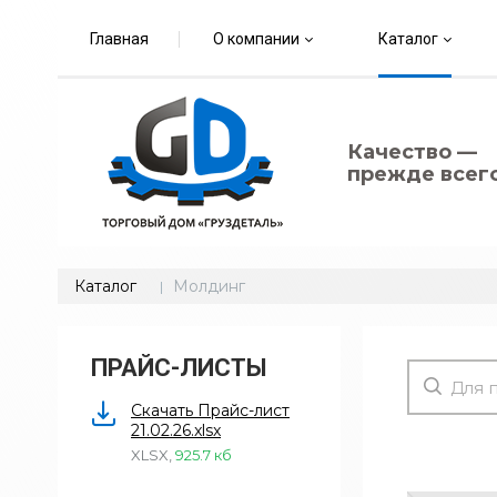
Главная
О компании
Каталог
Качество —
прежде всего
Каталог
Молдинг
ПРАЙС-ЛИСТЫ
Скачать Прайс-лист
21.02.26.xlsx
XLSX
,
925.7 кб