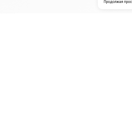
Продолжая прос
ЗАО "КАМРТИ"
ЕПК
К
ООО НПО
ПРАМО
Ура
"УНИВЕРСАЛ