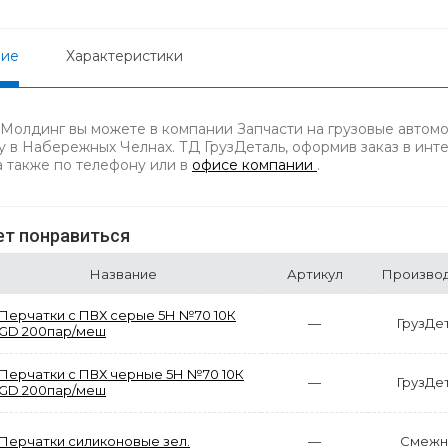
ние
Характеристики
 Молдинг вы можете в компании Запчасти на грузовые автомо
у в Набережных Челнах. ТД ГрузДеталь, оформив заказ в инт
 а также по телефону
или в
офисе компании
.
т понравиться
Название
Артикул
Произво
Перчатки с ПВХ серые 5Н №70 10К
—
ГрузДе
GD 200пар/меш
Перчатки с ПВХ черные 5Н №70 10К
—
ГрузДе
GD 200пар/меш
Перчатки силиконовые зел.
—
Смежн