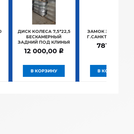
ОЛЕСА 7,5*22,5
ЗАМОК ЗАЖИГАНИЯ
ЛАМП
СКАМЕРНЫЙ
Г.САНКТ-ПЕТЕРБУРГ
ПЛ
Й ПОД КЛИНЬЯ
1
781,20
Р
 000,00
Р
 КОРЗИНУ
В КОРЗИНУ
В