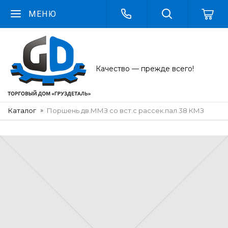
МЕНЮ
Качество — прежде всего!
Каталог
Поршень дв.ММЗ со вст.с рассек.пал.38 КМЗ