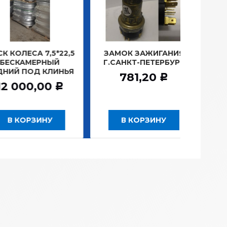
ЛЕСА 7,5*22,5
ЗАМОК ЗАЖИГАНИЯ
ЛАМПА
КАМЕРНЫЙ
Г.САНКТ-ПЕТЕРБУРГ
ПЛА
Й ПОД КЛИНЬЯ
1
781,20
Р
000,00
1
Р
 КОРЗИНУ
В КОРЗИНУ
В