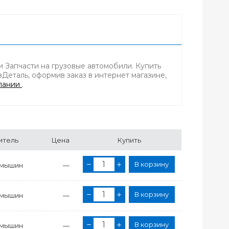
Запчасти на грузовые автомобили. Купить
Деталь, оформив заказ в интернет магазине,
пании
.
итель
Цена
Купить
В корзину
амышин
—
В корзину
амышин
—
В корзину
амышин
—