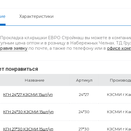
ние
Характеристики
 Прокладка кл.крышки ЕВРО Строймаш вы можете в компании 
тупным цена оптом и в розницу в Набережных Челнах. ТД Груз
равив заявку
по почте, а также по телефону
или в
офисе ком
т понравиться
Название
Артикул
Производ
КГН 24*27 КЗСМИ 15шт/уп
24*27
КЗСМИ г.К
КГН 24*30 КЗСМИ 15шт/уп
24*30
КЗСМИ г.К
КГН 27*30 КЗСМИ 15шт/уп
27*30
КЗСМИ г.К