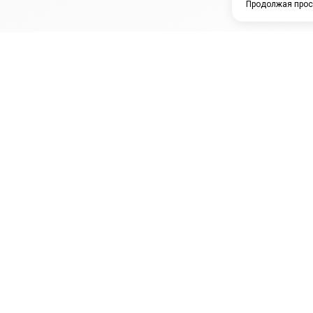
Продолжая прос
ЗАО "КАМРТИ"
ЕПК
К
ООО НПО
ПРАМО
Ура
"УНИВЕРСАЛ