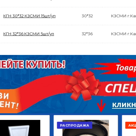
КГН 30*32 КЗСМИ 15шт/уп
30*32
КЗСМИ г.К
КГН 32*36 КЗСМИ 5шт/уп
32*36
КЗСМИ г.К
АКЦИЯ
РАСПРОДАЖА
ЫЙ
ДИСК СЦЕПЛЕНИЯ
КРУГ ПОВОРОТНЫЙ
ОР
ВЕДОМЫЙ КЛАССИК
10*12ОТВ., Д.102*86
GD 5ШТ/КОР
Г.КАЗАНЬ
2 422,40
29 668,20
Р
Р
В КОРЗИНУ
В КОРЗИНУ
РАСПРОДАЖА
АКЦИЯ