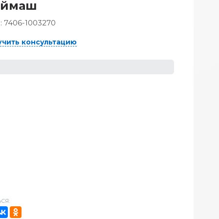
оймаш
:
7406-1003270
учить консультацию
СЯ: