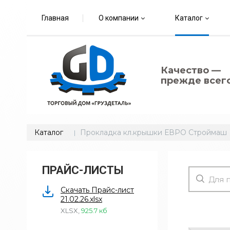
Главная
О компании
Каталог
Качество —
прежде всего
Каталог
Прокладка кл.крышки ЕВРО Строймаш
ПРАЙС-ЛИСТЫ
Скачать Прайс-лист
21.02.26.xlsx
XLSX
,
925.7 кб