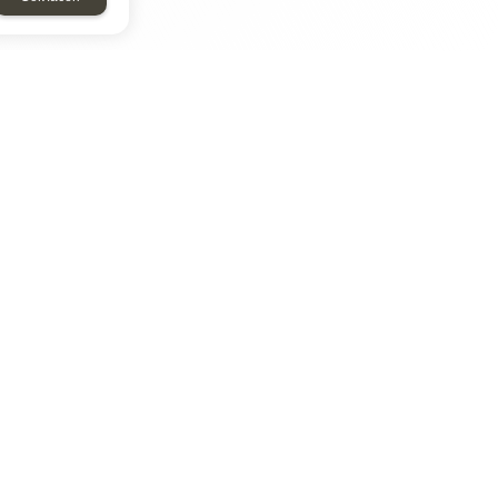
ТАР
ЭЛЕМЕНТ
Энергомаш
отрон
ДМР
ДЗВ