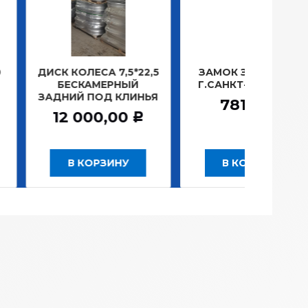
ОЛЕСА 7,5*22,5
ЗАМОК ЗАЖИГАНИЯ
ЛАМП
СКАМЕРНЫЙ
Г.САНКТ-ПЕТЕРБУРГ
ПЛА
Й ПОД КЛИНЬЯ
1
781,20
Р
 000,00
Р
 КОРЗИНУ
В КОРЗИНУ
В