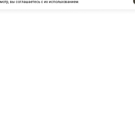
мотр, вы соглашаетесь с их использованием.
НАШИ ПАРТНЕРЫ
МЗ
Белтиз
ЭМИ г.Пенза
РОС
лАТИ
ООО "ЦТР"ТИМЕР"
ТД ГрузДеталь
Техн