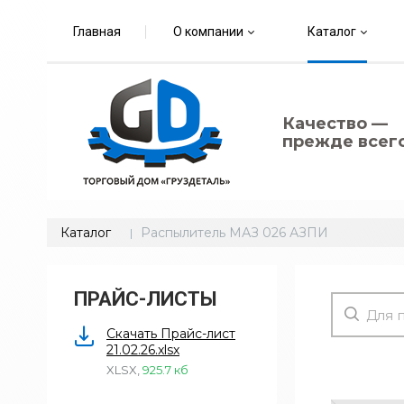
Главная
О компании
Каталог
Качество —
прежде всего
Каталог
Распылитель МАЗ 026 АЗПИ
ПРАЙС-ЛИСТЫ
Скачать Прайс-лист
21.02.26.xlsx
XLSX
,
925.7 кб