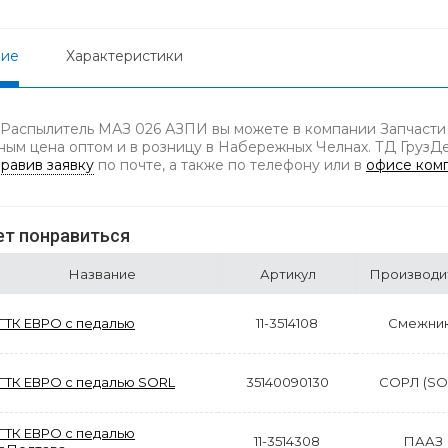
ние
Характеристики
 Распылитель МАЗ 026 АЗПИ вы можете в компании Запчасти 
ным цена оптом и в розницу в Набережных Челнах. ТД ГрузДет
равив заявку
по почте, а также по телефону
или в
офисе ком
т понравиться
Название
Артикул
Производи
ГТК ЕВРО с педалью
11-3514108
Смежни
ГТК ЕВРО с педалью SORL
35140090130
СОРЛ (SO
ГТК ЕВРО с педалью
11-3514308
ПААЗ