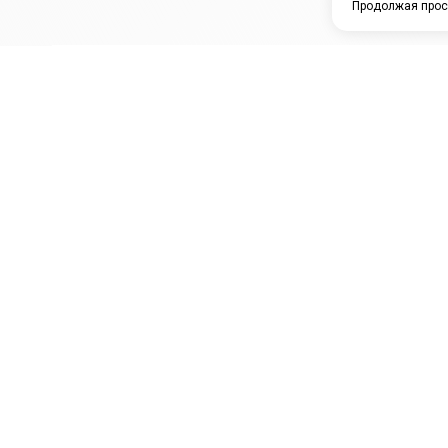
Продолжая прос
ЗАО "КАМРТИ"
ЕПК
К
ООО НПО
ПРАМО
Ура
"УНИВЕРСАЛ