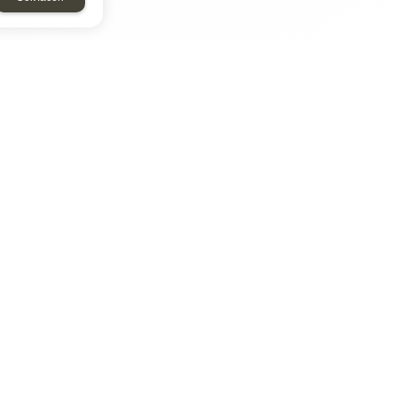
ТАР
ЭЛЕМЕНТ
Энергомаш
отрон
ДМР
ДЗВ