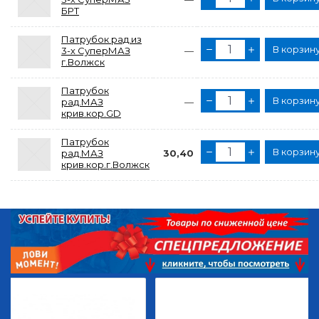
БРТ
Патрубок рад.из
В корзин
3-х СуперМАЗ
—
г.Волжск
Патрубок
В корзин
рад.МАЗ
—
крив.кор.GD
Патрубок
В корзин
рад.МАЗ
30,40
крив.кор.г.Волжск