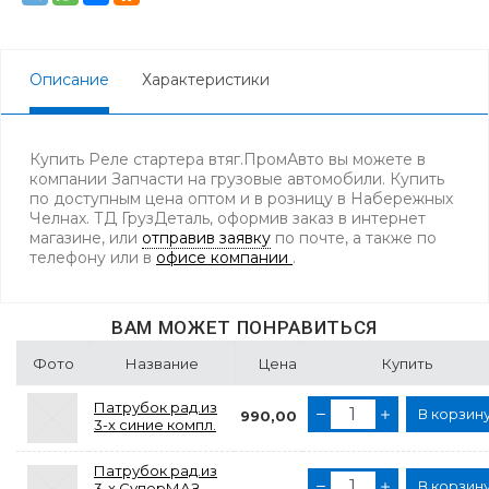
Описание
Характеристики
Купить Реле стартера втяг.ПромАвто вы можете в
компании Запчасти на грузовые автомобили. Купить
по доступным цена оптом и в розницу в Набережных
Челнах. ТД ГрузДеталь, оформив заказ в интернет
магазине, или
отправив заявку
по почте, а также по
телефону
или в
офисе компании
.
ВАМ МОЖЕТ ПОНРАВИТЬСЯ
Фото
Название
Цена
Купить
Патрубок рад.из
В корзин
990,00
3-х синие компл.
Патрубок рад.из
В корзин
3-х СуперМАЗ
—