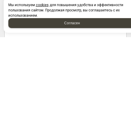
Мы используем
cookies
для повышения удобства и эффективности
пользования сайтом. Продолжая просмотр, вы соглашаетесь с их
использованием.
Согласен
Отправляя форму, я соглашаюсь c
политикой
конфиденциальности
Отправляя форму, я даю согласие на
обработку
персональных данных
2026 © “Запчасти на грузовые автомобили. Купить по
доступным цена оптом и в розницу в Набережных Челнах. ТД
ГрузДеталь”
Политика конфиденциальности
|
Карта сайта