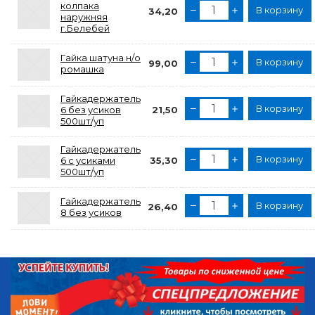
колпака
В корзину
34,20
наружняя
г.Белебей
Гайка шатуна н/о
В корзину
99,00
ромашка
Гайкадержатель
В корзину
6 без усиков
21,50
500шт/уп
Гайкадержатель
В корзину
6 с усиками
35,30
500шт/уп
Гайкадержатель
В корзину
26,40
8 без усиков