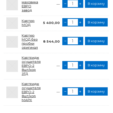
маховика
В корзину
—
ЕВРО
завод
Картер
В корзину
5 400,00
МОД
Картер
МОД без
В корзину
8 544,00
пробки
оригинал
Картридж
осушителя
В корзину
ЕВРО-2
—
8шт/кор
ЗТД
Картридж
осушителя
В корзину
ЕВРО-2
—
8шт/кор
МАРК