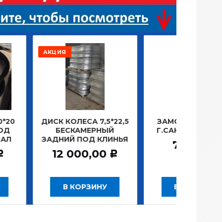
РАСПР
ОЛЕСА 7,5*22,5
ЗАМОК ЗАЖИГАНИЯ
ЛАМП
СКАМЕРНЫЙ
Г.САНКТ-ПЕТЕРБУРГ
ПЛ
Й ПОД КЛИНЬЯ
781,20
Р
 000,00
Р
В КОРЗИНУ
В КОРЗИНУ