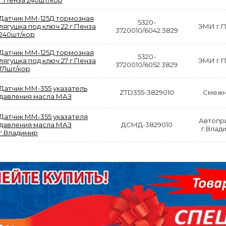
г.Пенза 240шт/кор
Датчик ММ-125Д тормозная
5320-
лягушка под ключ 22 г.Пенза
ЭМИ г.
3720010/6042.3829
240шт/кор
Датчик ММ-125Д тормозная
5320-
лягушка под ключ 27 г.Пенза
ЭМИ г.
АКЦИЯ
3720010/6052.3829
171шт/кор
РАСПРОДАЖА
Датчик ММ-355 указатель
ZTD355-3829010
Смежн
давления масла МАЗ
Датчик ММ-355 указателя
Автопр
давления масла МАЗ
ДСМД-3829010
ЫЙ
ДИСК СЦЕПЛЕНИЯ
КРУГ ПОВОРОТНЫЙ
г.Влад
г.Владимир
ОР
ВЕДОМЫЙ КЛАССИК
10*12ОТВ., Д.102*86
GD 5ШТ/КОР
Г.КАЗАНЬ
2 422,40
29 668,20
Р
Р
В КОРЗИНУ
В КОРЗИНУ