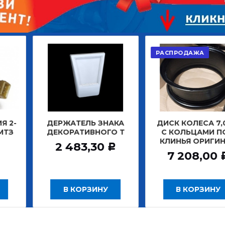
РАСПРОДАЖА
АКЦИЯ
АТЕЛЬ ЗНАКА
ДИСК КОЛЕСА 7,0*20
ДИСК К
РАТИВНОГО Т
С КОЛЬЦАМИ ПОД
БЕ
КЛИНЬЯ ОРИГИНАЛ
ЗАДНИ
483,30
Р
7 208,00
12
Р
 КОРЗИНУ
В КОРЗИНУ