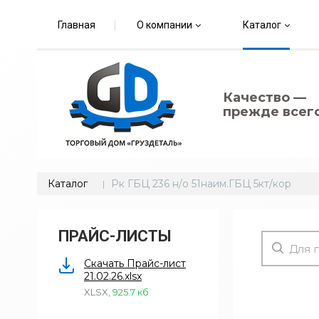
Главная
О компании
Каталог
Качество —
прежде всего
Каталог
Рк ГБЦ 236 н/о 51наим.ГБЦ 5кт/кор
ПРАЙС-ЛИСТЫ
Скачать Прайс-лист
21.02.26.xlsx
XLSX
,
925.7 кб