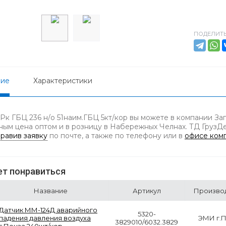
ПОДЕЛИТЬ
ние
Характеристики
 Рк ГБЦ 236 н/о 51наим.ГБЦ 5кт/кор вы можете в компании За
ным цена оптом и в розницу в Набережных Челнах. ТД ГрузДет
равив заявку
по почте, а также по телефону
или в
офисе ком
т понравиться
Название
Артикул
Произво
Датчик ММ-124Д аварийного
5320-
падения давления воздуха
ЭМИ г.
3829010/6032.3829