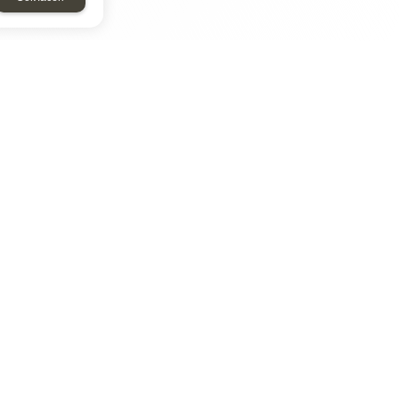
ТАР
ЭЛЕМЕНТ
Энергомаш
отрон
ДМР
ДЗВ