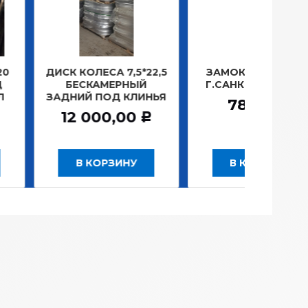
ОЛЕСА 7,5*22,5
ЗАМОК ЗАЖИГАНИЯ
ЛАМП
СКАМЕРНЫЙ
Г.САНКТ-ПЕТЕРБУРГ
ПЛ
Й ПОД КЛИНЬЯ
781,20
Р
 000,00
Р
 КОРЗИНУ
В КОРЗИНУ
В