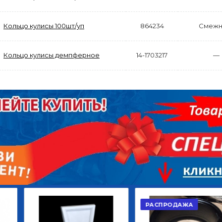
Кольцо кулисы 100шт/уп
864234
Смежн
Кольцо кулисы демпферное
14-1703217
—
АКЦИЯ
РАСПРОДАЖА
ЫЙ
ДИСК СЦЕПЛЕНИЯ
КРУГ ПОВОРОТНЫЙ
ОР
ВЕДОМЫЙ КЛАССИК
10*12ОТВ., Д.102*86
GD 5ШТ/КОР
Г.КАЗАНЬ
2 422,40
29 668,20
Р
Р
В КОРЗИНУ
В КОРЗИНУ
РАСПРОДАЖА
АКЦИЯ