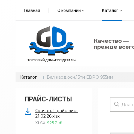
Главная
О компании
Каталог
Качество —
прежде всего
Каталог
Вал кард.осн.13тн ЕВРО 955мм
ПРАЙС-ЛИСТЫ
Скачать Прайс-лист
21.02.26.xlsx
XLSX
,
925.7 кб