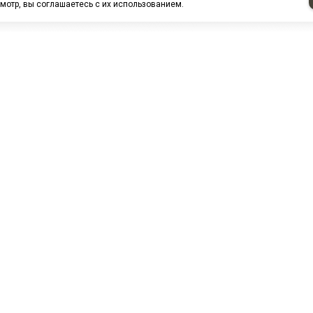
мотр, вы соглашаетесь с их использованием.
НАШИ ПАРТНЕРЫ
МЗ
Белтиз
ЭМИ г.Пенза
РОС
лАТИ
ООО "ЦТР"ТИМЕР"
ТД ГрузДеталь
Техн