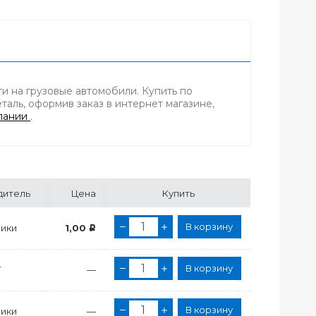
и на грузовые автомобили. Купить по
аль, оформив заказ в интернет магазине,
пании
.
дитель
Цена
Купить
В корзину
ики
1,00
Р
В корзину
Т
—
В корзину
ики
—