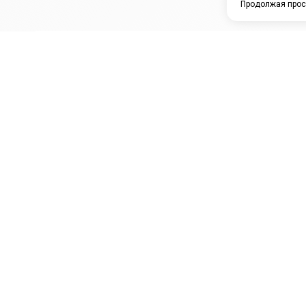
Продолжая прос
ЗАО "КАМРТИ"
ЕПК
К
ООО НПО
ПРАМО
Ура
"УНИВЕРСАЛ