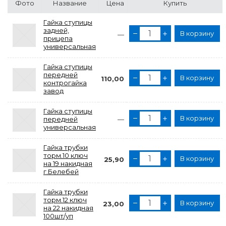
Фото
Название
Цена
Купить
Гайка ступицы
задней,
В корзину
—
прицепа
универсальная
Гайка ступицы
передней
В корзину
110,00
контрогайка
завод
Гайка ступицы
В корзину
передней
—
универсальная
Гайка трубки
торм.10 ключ
В корзину
25,90
на 19 накидная
г.Белебей
Гайка трубки
торм.12 ключ
В корзину
23,00
на 22 накидная
100шт/уп