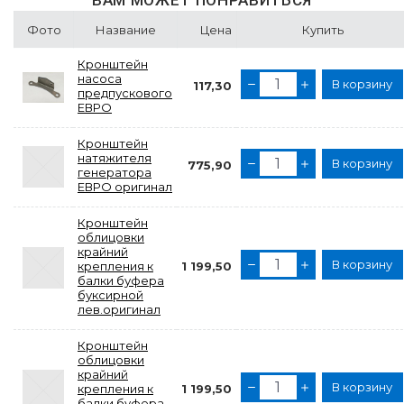
ВАМ МОЖЕТ ПОНРАВИТЬСЯ
Фото
Название
Цена
Купить
Кронштейн
насоса
В корзину
117,30
предпускового
ЕВРО
Кронштейн
натяжителя
В корзину
775,90
генератора
ЕВРО оригинал
Кронштейн
облицовки
крайний
В корзину
крепления к
1 199,50
балки буфера
буксирной
лев.оригинал
Кронштейн
облицовки
крайний
В корзину
крепления к
1 199,50
балки буфера