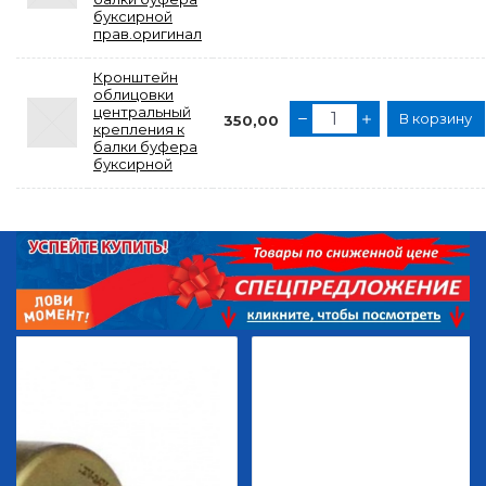
буксирной
прав.оригинал
Кронштейн
облицовки
центральный
В корзину
350,00
крепления к
балки буфера
буксирной