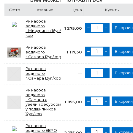
ВАМ МОЖЕТ ПОНРАВИТЬСЯ
Фото
Название
Цена
Купить
Рк насоса
водяного
В корзин
1 275,00
г.Мичуринск 16уп/
кор
Рк насоса
В корзин
водяного
1 117,30
г.Самара 12уп/кор
Рк насоса
В корзин
водяного
—
г.Самара 12уп/кор
Рк насоса
водяного
г.Самара с
В корзин
1 955,00
увелич.ресурсом
у подшипников
12уп/кор
Рк насоса
водяного ЕВРО
В корзин
2 175,00