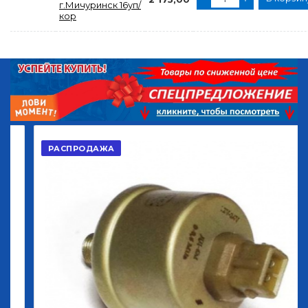
г.Мичуринск 16уп/
кор
РАСПРОДАЖА