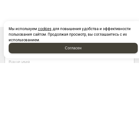
Мы используем
cookies
для повышения удобства и эффективности
пользования сайтом. Продолжая просмотр, вы соглашаетесь с их
использованием.
НАПИСАТЬ НАМ
Согласен
Отправляя форму, я соглашаюсь c
политикой
конфиденциальности
Отправляя форму, я даю согласие на
обработку
персональных данных