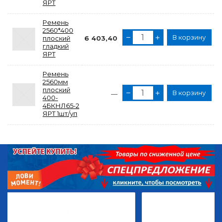
ЯРТ
Ремень
2560*400
В корзину
плоский
6 403,40
гладкий
ЯРТ
Ремень
2560мм
плоский
В корзину
—
400-
4БКНЛ65-2
ЯРТ 1шт/уп