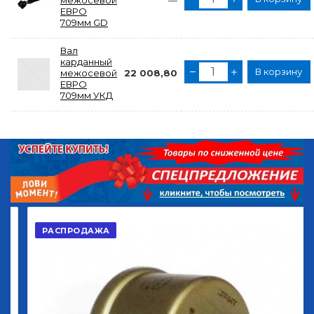
межосевой
—
ЕВРО
709мм GD
Вал
карданный
В корзину
межосевой
22 008,80
ЕВРО
709мм УКД
РАСПРОДАЖА