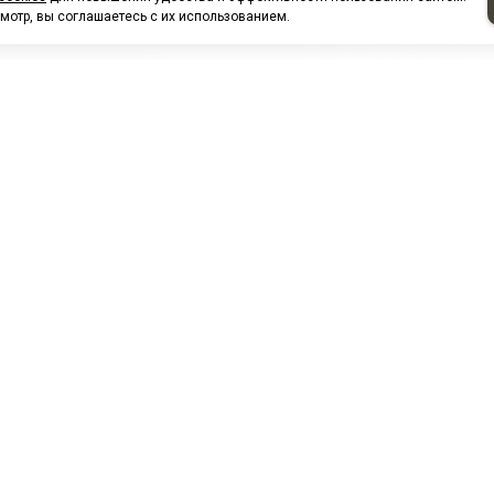
мотр, вы соглашаетесь с их использованием.
НАШИ ПАРТНЕРЫ
МЗ
Белтиз
ЭМИ г.Пенза
РОС
лАТИ
ООО "ЦТР"ТИМЕР"
ТД ГрузДеталь
Техн