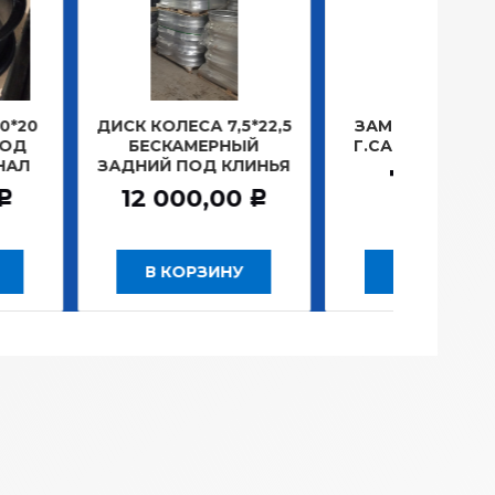
КОЛЕСА 7,5*22,5
ЗАМОК ЗАЖИГАНИЯ
ЛАМ
ЕСКАМЕРНЫЙ
Г.САНКТ-ПЕТЕРБУРГ
ПЛ
ИЙ ПОД КЛИНЬЯ
781,20
Р
 000,00
Р
В КОРЗИНУ
В КОРЗИНУ