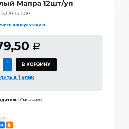
лый Мапра 12шт/уп
:
5320-1311010
учить консультацию
79,50
Р
В КОРЗИНУ
пить в 1 клик
дитель:
Смежники
СЯ: