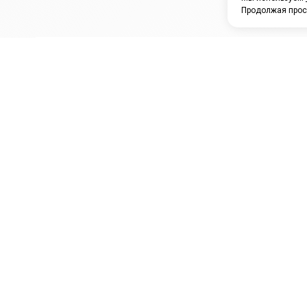
Продолжая прос
ЗАО "КАМРТИ"
ЕПК
К
ООО НПО
ПРАМО
Ура
"УНИВЕРСАЛ