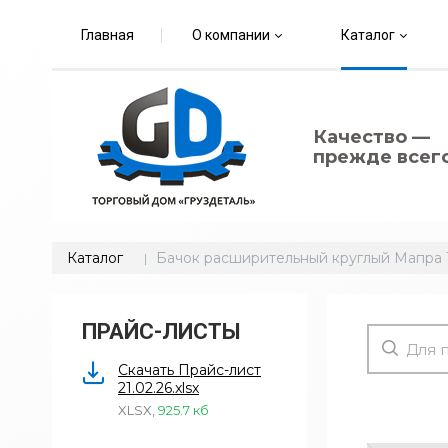
Главная
О компании
Каталог
Качество —
прежде всего
Каталог
Бачок расширительный круглый Мапра 
ПРАЙС-ЛИСТЫ
Скачать Прайс-лист
21.02.26.xlsx
XLSX
,
925.7 кб