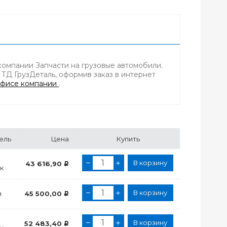
компании Запчасти на грузовые автомобили.
 ТД ГрузДеталь, оформив заказ в интернет
фисе компании
.
ель
Цена
Купить
В корзину
43 616,90
Р
к
В корзину
и
45 500,00
Р
В корзину
52 483,40
Р