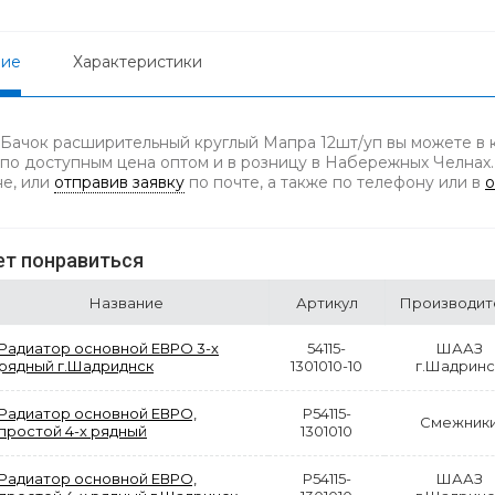
ние
Характеристики
 Бачок расширительный круглый Мапра 12шт/уп вы можете в 
 по доступным цена оптом и в розницу в Набережных Челнах.
не, или
отправив заявку
по почте, а также по телефону
или в
о
т понравиться
Название
Артикул
Производит
Радиатор основной ЕВРО 3-х
54115-
ШААЗ
рядный г.Шадриднск
1301010-10
г.Шадринс
Радиатор основной ЕВРО,
Р54115-
Смежник
простой 4-х рядный
1301010
Радиатор основной ЕВРО,
Р54115-
ШААЗ