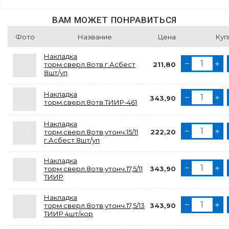
ВАМ МОЖЕТ ПОНРАВИТЬСЯ
Фото
Название
Цена
Куп
Накладка
торм.сверл.8отв.г.Асбест
211,80
8шт/уп
Накладка
343,90
торм.сверл.8отв.ТИИР-461
Накладка
торм.сверл.8отв.утонч.15/11
222,20
г.Асбест 8шт/уп
Накладка
торм.сверл.8отв.утонч.17,5/11
343,90
ТИИР
Накладка
торм.сверл.8отв.утонч.17,5/13
343,90
ТИИР 4шт/кор