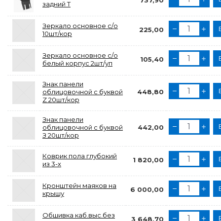
737,90
задний Т
Зеркало основное с/о
225,00
10шт/кор
Зеркало основное с/о
105,40
белый корпус 2шт/уп
Знак панели
облицовочной с буквой
448,80
Z 20шт/кор
Знак панели
облицовочной с буквой
442,00
З 20шт/кор
Коврик пола глубокий
1 820,00
из 3-х
Кронштейн маяков на
6 000,00
крышу
Обшивка каб.выс.без
3 648,70