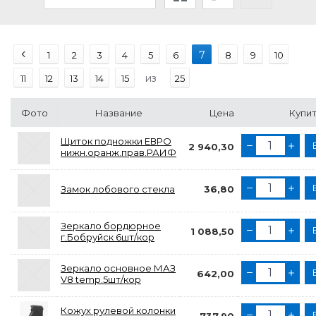
7
1
2
3
4
5
6
8
9
10
из
11
12
13
14
15
25
Фото
Название
Цена
Купит
Щиток подножки ЕВРО
2 940,30
нижн.оранж.прав.РАИФ
Замок лобового стекла
36,80
Зеркало бордюрное
1 088,50
г.Бобруйск 6шт/кор
Зеркало основное МАЗ
642,00
V8 temp.5шт/кор
Кожух рулевой колонки