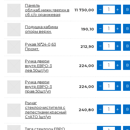
Панель
В
обл.каб.нижн.+верхн.в
11 730,00
сб.с/о оранжевая
Подушка кабины
В
190,10
опоры верхн.
Рукав 16*24-0,63
В
212,90
Промт.
Ручка двери
В
внутр.ЕВРО-3
224,00
лев.50шт/уп
Ручка двери
В
внутр.ЕВРО-3
224,00
прав.50шт/уп
Рычаг
стеклоочистителя с
В
240,80
лепестками красный
СтАТО 1шт/уп
Тяга стеклооч.ЕВРО