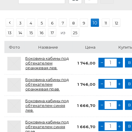
10
3
4
5
6
7
8
9
11
12
из
13
14
15
16
17
25
Фото
Название
Цена
Купить
Боковина кабины под
В
обтекателем
1 746,00
оранжевая лев.
Боковина кабины под
В
обтекателем
1 746,00
оранжевая прав.
Боковина кабины под
В
обтекателем синяя
1 666,70
лев.
Боковина кабины под
В
обтекателем синяя
1 666,70
прав.