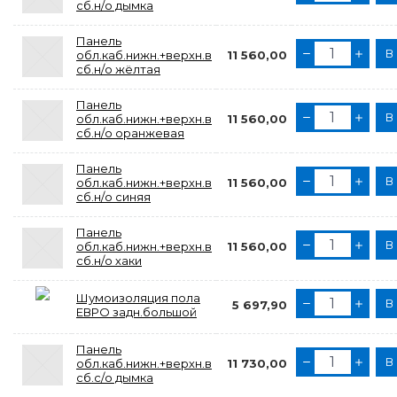
сб.н/о дымка
Панель
В
обл.каб.нижн.+верхн.в
11 560,00
сб.н/о жёлтая
Панель
В
обл.каб.нижн.+верхн.в
11 560,00
сб.н/о оранжевая
Панель
В
обл.каб.нижн.+верхн.в
11 560,00
сб.н/о синяя
Панель
В
обл.каб.нижн.+верхн.в
11 560,00
сб.н/о хаки
Шумоизоляция пола
В
5 697,90
ЕВРО задн.большой
Панель
В
обл.каб.нижн.+верхн.в
11 730,00
сб.с/о дымка