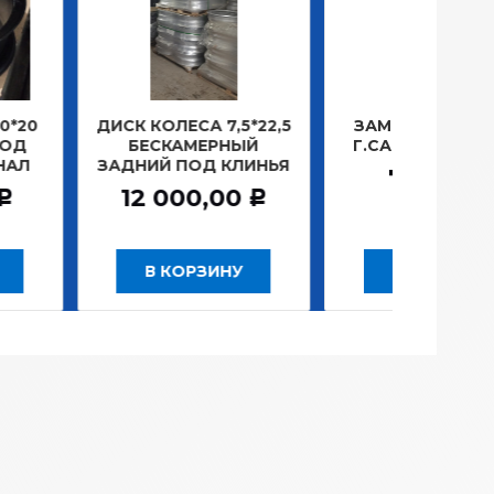
КОЛЕСА 7,5*22,5
ЗАМОК ЗАЖИГАНИЯ
ЛАМ
СКАМЕРНЫЙ
Г.САНКТ-ПЕТЕРБУРГ
ПЛ
ИЙ ПОД КЛИНЬЯ
781,20
Р
 000,00
Р
В КОРЗИНУ
В КОРЗИНУ