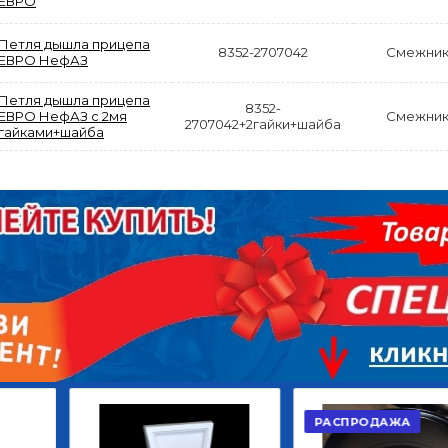
ЕВРО
Петля дышла прицепа
8352-2707042
Смежни
ЕВРО НефАЗ
Петля дышла прицепа
8352-
ЕВРО НефАЗ с 2мя
Смежни
2707042+2гайки+шайба
АКЦИЯ
гайками+шайба
РАСПРОДАЖА
ЫЙ
ДИСК СЦЕПЛЕНИЯ
КРУГ ПОВОРОТНЫЙ
ОР
ВЕДОМЫЙ КЛАССИК
10*12ОТВ., Д.102*86
GD 5ШТ/КОР
Г.КАЗАНЬ
2 422,40
29 668,20
Р
Р
В КОРЗИНУ
В КОРЗИНУ
РАСПРОДАЖА
АКЦИЯ