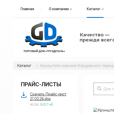
Главная
О компании
Каталог
Качество —
прежде всего
Каталог
Кронштейн зеркала бордюрного передн
ПРАЙС-ЛИСТЫ
Скачать Прайс-лист
21.02.26.xlsx
XLSX
,
925.7 кб