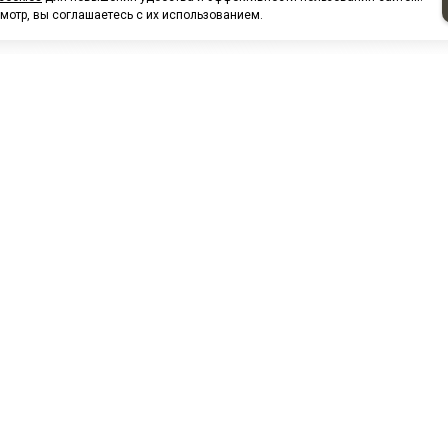
мотр, вы соглашаетесь с их использованием.
НАШИ ПАРТНЕРЫ
МЗ
Белтиз
ЭМИ г.Пенза
РОС
лАТИ
ООО "ЦТР"ТИМЕР"
ТД ГрузДеталь
Техн