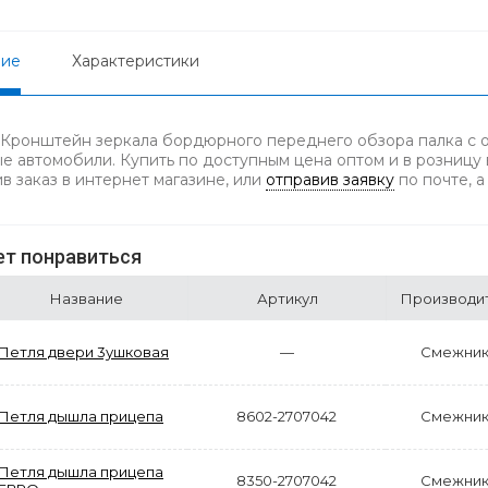
ние
Характеристики
 Кронштейн зеркала бордюрного переднего обзора палка с о
ые автомобили. Купить по доступным цена оптом и в розницу
в заказ в интернет магазине, или
отправив заявку
по почте, 
т понравиться
Название
Артикул
Производи
Петля двери 3ушковая
—
Смежни
Петля дышла прицепа
8602-2707042
Смежни
Петля дышла прицепа
8350-2707042
Смежни