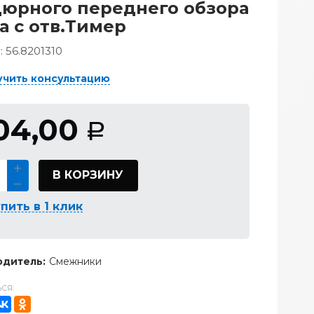
юрного переднего обзора
а с отв.Тимер
:
56.8201310
учить консультацию
04,00
Р
В КОРЗИНУ
пить в 1 клик
дитель:
Смежники
СЯ: