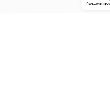
Продолжая прос
ЗАО "КАМРТИ"
ЕПК
К
ООО НПО
ПРАМО
Ура
"УНИВЕРСАЛ