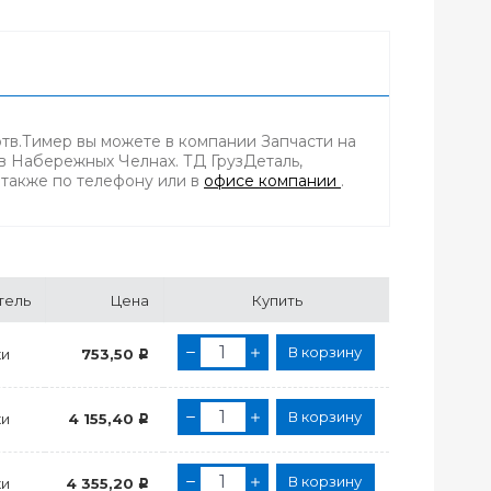
тв.Тимер вы можете в компании Запчасти на
 в Набережных Челнах. ТД ГрузДеталь,
а также по телефону
или в
офисе компании
.
тель
Цена
Купить
В корзину
ки
753,50
Р
В корзину
ки
4 155,40
Р
В корзину
ки
4 355,20
Р