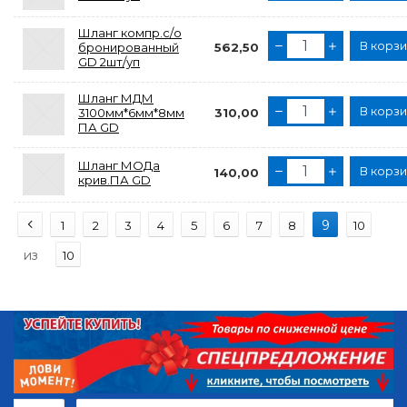
Шланг компр.с/о
В корз
бронированный
562,50
GD 2шт/уп
Шланг МДМ
В корз
3100мм*6мм*8мм
310,00
ПА GD
Шланг МОДа
В корз
140,00
крив.ПА GD
9
1
2
3
4
5
6
7
8
10
из
10