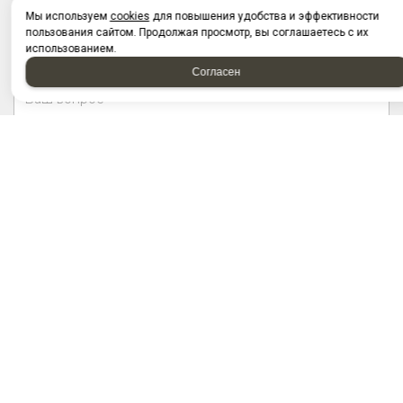
Мы используем
cookies
для повышения удобства и эффективности
пользования сайтом. Продолжая просмотр, вы соглашаетесь с их
использованием.
Согласен
Отправляя форму, я соглашаюсь c
политикой
конфиденциальности
Отправляя форму, я даю согласие на
обработку
персональных данных
2026 © “Запчасти на грузовые автомобили. Купить по
доступным цена оптом и в розницу в Набережных Челнах. ТД
ГрузДеталь”
Политика конфиденциальности
|
Карта сайта