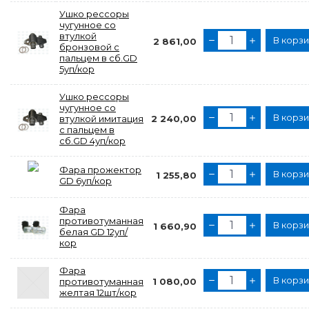
Ушко рессоры
чугунное со
втулкой
В корз
2 861,00
бронзовой с
пальцем в сб.GD
5уп/кор
Ушко рессоры
чугунное со
В корз
втулкой имитация
2 240,00
с пальцем в
сб.GD 4уп/кор
Фара прожектор
В корз
1 255,80
GD 6уп/кор
Фара
противотуманная
В корз
1 660,90
белая GD 12уп/
кор
Фара
В корз
противотуманная
1 080,00
желтая 12шт/кор