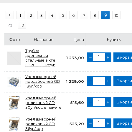
9
1
2
3
4
5
6
7
8
10
из
10
Фото
Название
Цена
Купить
Трубка
дренажная
В корз
1 233,00
стальные в кте
ЕВРО GD 1кт/уп
Узел шкворней
В корз
неразборный GD
1 228,00
18уп/кор
Узел шкворней
В корз
роликовый GD
515,60
30уп/кор в пакете
Узел шкворней
В корз
роликовый GD
523,20
36уп/кор