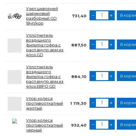
Узел шкворней
шариковый
В корз
731,40
разборный GD
18уп/кор
Уплотнитель
воздушного
В корз
фильтра гофра с
887,50
расп.внутр.арм.из
4поз.GD
Уплотнитель
воздушного
В корз
фильтра гофра с
884,10
расп.внутр.арм.из
4поз.ЕВРО GD
Упор колеса
В корз
противооткатный
1 119,30
желтый
Упор колеса
В корз
противооткатный
932,40
черный