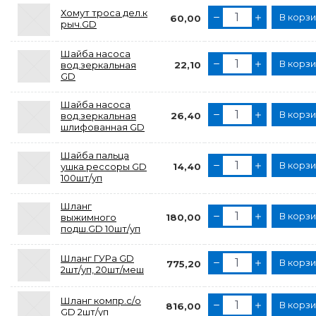
Хомут троса дел.к
В корз
60,00
рыч.GD
Шайба насоса
В корз
вод.зеркальная
22,10
GD
Шайба насоса
В корз
вод.зеркальная
26,40
шлифованная GD
Шайба пальца
В корз
ушка рессоры GD
14,40
100шт/уп
Шланг
В корз
выжимного
180,00
подш.GD 10шт/уп
Шланг ГУРа GD
В корз
775,20
2шт/уп, 20шт/меш
Шланг компр.с/о
В корз
816,00
GD 2шт/уп