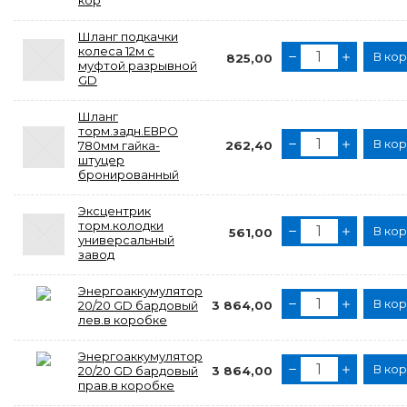
кор
Шланг подкачки
колеса 12м с
В ко
825,00
муфтой разрывной
GD
Шланг
торм.задн.ЕВРО
В ко
780мм гайка-
262,40
штуцер
бронированный
Эксцентрик
торм.колодки
В ко
561,00
универсальный
завод
Энергоаккумулятор
В ко
20/20 GD бардовый
3 864,00
лев.в коробке
Энергоаккумулятор
В ко
20/20 GD бардовый
3 864,00
прав.в коробке