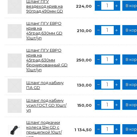
Шланг ПГУ
В ко
вездеход крив.на
224,00
90град.490мм GD
Шланг ПГУ ЕВРО
крив.на
В ко
210,00
45град.630мм GD
10шт/уп
Шланг ПГУ ЕВРО
крив.на
В ко
45град.630мм
250,00
бронированный GD
10шт/уп
Шланг под кабину
В ко
130,00
ПА GD
Шланг под кабину
В ко
усил.ГОСТ GD 10шт/
150,00
уп
Шланг подкачки
колеса 12м GD с
В ко
1 134,50
прищепкой 10шт/