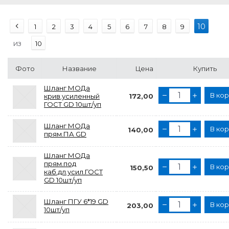
10
1
2
3
4
5
6
7
8
9
из
10
Фото
Название
Цена
Купить
Шланг МОДа
В ко
крив.усиленный
172,00
ГОСТ GD 10шт/уп
Шланг МОДа
В ко
140,00
прям.ПА GD
Шланг МОДа
прям.под
В ко
150,50
каб.дл.усил.ГОСТ
GD 10шт/уп
Шланг ПГУ 6*19 GD
В ко
203,00
10шт/уп