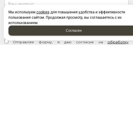
Мы используем
cookies
для повышения удобства и эффективности
пользования сайтом. Продолжая просмотр, вы соглашаетесь с их
использованием.
Согласен
Отправляя форму, я соглашаюсь c
политикой
конфиденциальности
Отправляя форму, я даю согласие на
обработку
персональных данных
2026 © “Запчасти на грузовые автомобили. Купить по
доступным цена оптом и в розницу в Набережных Челнах. ТД
ГрузДеталь”
Политика конфиденциальности
|
Карта сайта
создание приложений
и
продвижение сайтов