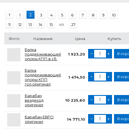
2
1
3
4
5
6
7
8
9
10
из
11
12
13
14
15
27
Фото
Название
Цена
Купить
Балка
В кор
поддерживающей
1 923,20
опоры КПП в сб.
Балка
поддерживающей
В кор
1 474,50
опоры КПП
гол.оригинал
Барабан
В кор
вездеход
10 225,60
оригинал
Барабан ЕВРО
В кор
14 771,10
оригинал