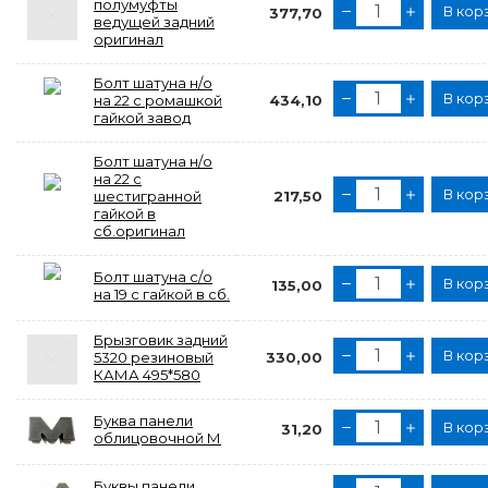
полумуфты
В кор
377,70
ведущей задний
оригинал
Болт шатуна н/о
В кор
на 22 с ромашкой
434,10
гайкой завод
Болт шатуна н/о
на 22 с
В кор
шестигранной
217,50
гайкой в
сб.оригинал
Болт шатуна с/о
В кор
135,00
на 19 с гайкой в сб.
Брызговик задний
В кор
5320 резиновый
330,00
КАМА 495*580
Буква панели
В кор
31,20
облицовочной М
Буквы панели