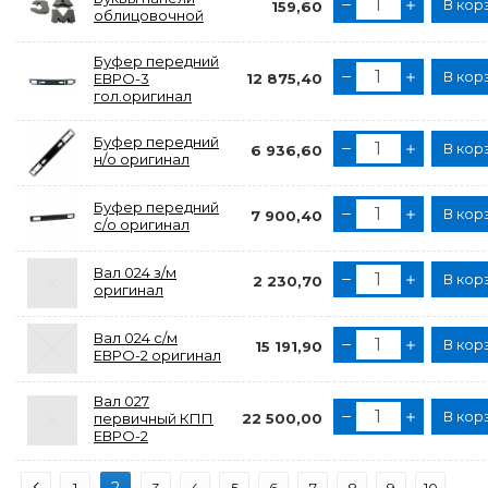
В кор
159,60
облицовочной
Буфер передний
В кор
ЕВРО-3
12 875,40
гол.оригинал
Буфер передний
В кор
6 936,60
н/о оригинал
Буфер передний
В кор
7 900,40
с/о оригинал
Вал 024 з/м
В кор
2 230,70
оригинал
Вал 024 с/м
В кор
15 191,90
ЕВРО-2 оригинал
Вал 027
В кор
первичный КПП
22 500,00
ЕВРО-2