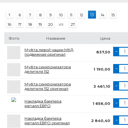
13
6
7
8
9
10
11
12
14
15
из
16
17
18
19
20
27
Фото
Название
Цена
Муфта левой чашки МКД
837,50
подвижная оригинал
Муфта синхронизатора
1 190,00
делителя 152
Муфта синхронизатора
3 461,10
делителя 152 оригинал
Накладка бампера
1 656,00
металл.ЕВРО
Накладка бампера
2 840,40
металл.ЕВРО оригинал