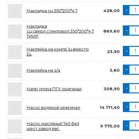
Накладка сц.350*200*4,7
428,00
Накладка
сц.сверл.стекловол.350*200*4,7
869,60
ТИИР
Наклейка на компр.1ц.вместо
23,90
2ц.
Наклейка на э/а
3,60
Напр.упора ПГУ оригинал
308,90
Насос водяной оригинал
14 171,40
Насос масляный 740 без
9 775,00
шест.завод евг.