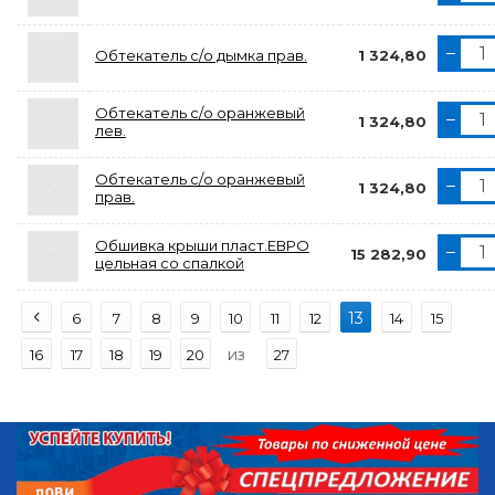
Обтекатель с/о дымка прав.
1 324,80
Обтекатель с/о оранжевый
1 324,80
лев.
Обтекатель с/о оранжевый
1 324,80
прав.
Обшивка крыши пласт.ЕВРО
15 282,90
цельная со спалкой
13
6
7
8
9
10
11
12
14
15
из
16
17
18
19
20
27