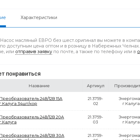
ние
Характеристики
 Насос масляный ЕВРО без шест.оригинал вы можете в компа
 по доступным цена оптом и в розницу в Набережных Челнах.
не, или
отправив заявку
по почте, а также по телефону
или в
о
т понравиться
Название
Артикул
Производи
Преобразователь 24В/12В 15А
21.3759-
Энергом
г.Калуга 34шт/кор
02
г.Калуга
Преобразователь 24В/12В 20А
21.3759-
Энергом
г.Калуга
03
г.Калуга
Преобразователь 24В/12В 30А
21.3759-
Энергом