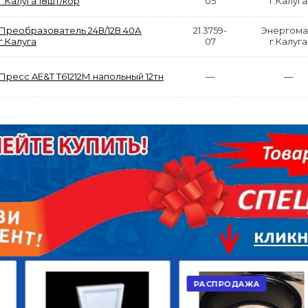
г.Калуга 18шт/кор
05
г.Калуга
Преобразователь 24В/12В 40А
21.3759-
Энергом
г.Калуга
07
г.Калуга
Пресс AE&T T61212М напольный 12тн
—
—
АКЦИЯ
РАСПРОДАЖА
ЫЙ
ДИСК СЦЕПЛЕНИЯ
КРУГ ПОВОРОТНЫЙ
ОР
ВЕДОМЫЙ КЛАССИК
10*12ОТВ., Д.102*86
GD 5ШТ/КОР
Г.КАЗАНЬ
2 422,40
29 668,20
Р
Р
В КОРЗИНУ
В КОРЗИНУ
РАСПРОДАЖА
АКЦИЯ