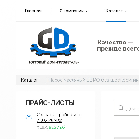
Главная
О компании
Каталог
Качество —
прежде всего
Каталог
Насос масляный ЕВРО без шест.оригин
ПРАЙС-ЛИСТЫ
Скачать Прайс-лист
21.02.26.xlsx
XLSX
,
925.7 кб