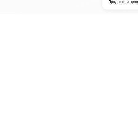
Продолжая прос
ЗАО "КАМРТИ"
ЕПК
К
ООО НПО
ПРАМО
Ура
"УНИВЕРСАЛ