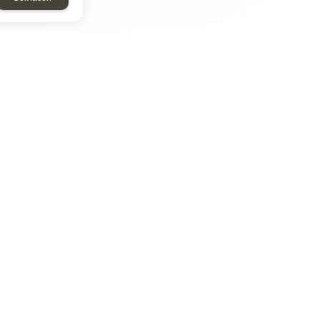
ТАР
ЭЛЕМЕНТ
Энергомаш
отрон
ДМР
ДЗВ