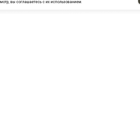
мотр, вы соглашаетесь с их использованием.
НАШИ ПАРТНЕРЫ
МЗ
Белтиз
ЭМИ г.Пенза
РОС
лАТИ
ООО "ЦТР"ТИМЕР"
ТД ГрузДеталь
Техн