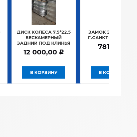
ОЛЕСА 7,5*22,5
ЗАМОК ЗАЖИГАНИЯ
ЛАМП
СКАМЕРНЫЙ
Г.САНКТ-ПЕТЕРБУРГ
ПЛА
Й ПОД КЛИНЬЯ
1
781,20
Р
000,00
Р
 КОРЗИНУ
В КОРЗИНУ
В