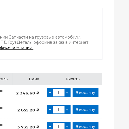
нии Запчасти на грузовые автомобили.
 ТД ГрузДеталь, оформив заказ в интернет
фисе компании
.
тель
Цена
Купить
аш
В корзину
2 346,60
Р
аш
В корзину
2 855,20
Р
аш
В корзину
3 735,20
Р