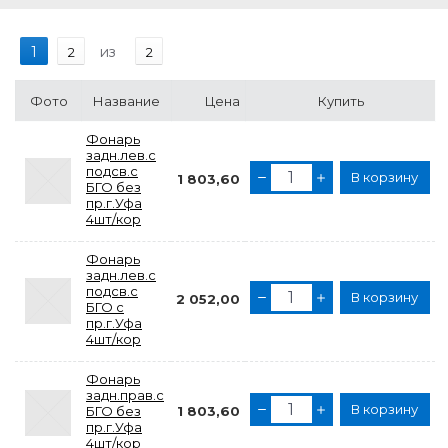
1
из
2
2
Фото
Название
Цена
Купить
Фонарь
задн.лев.с
подсв.с
В корзину
1 803,60
БГО без
пр.г.Уфа
4шт/кор
Фонарь
задн.лев.с
подсв.с
В корзину
2 052,00
БГО с
пр.г.Уфа
4шт/кор
Фонарь
задн.прав.с
В корзину
БГО без
1 803,60
пр.г.Уфа
4шт/кор