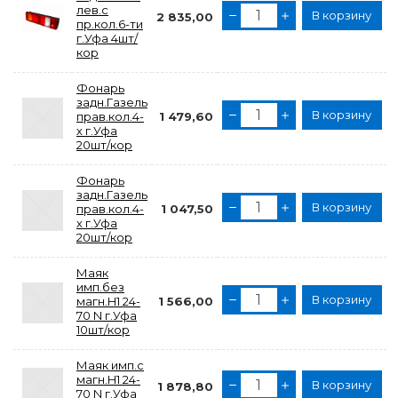
лев.с
В корзину
2 835,00
пр.кол.6-ти
г.Уфа 4шт/
кор
Фонарь
задн.Газель
В корзину
прав.кол.4-
1 479,60
х г.Уфа
20шт/кор
Фонарь
задн.Газель
В корзину
прав.кол.4-
1 047,50
х г.Уфа
20шт/кор
Маяк
имп.без
В корзину
магн.H1 24-
1 566,00
70 N г.Уфа
10шт/кор
Маяк имп.с
магн.H1 24-
В корзину
1 878,80
70 N г.Уфа