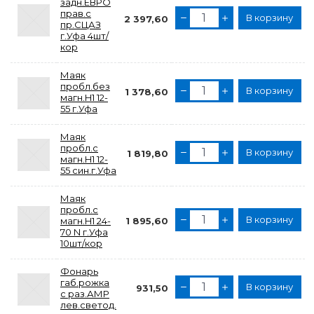
задн.ЕВРО
прав.с
В корзину
2 397,60
пр.СЦАЗ
г.Уфа 4шт/
кор
Маяк
пробл.без
В корзину
1 378,60
магн.H1 12-
55 г.Уфа
Маяк
пробл.с
В корзину
1 819,80
магн.H1 12-
55 син.г.Уфа
Маяк
пробл.с
В корзину
магн.H1 24-
1 895,60
70 N г.Уфа
10шт/кор
Фонарь
габ.рожка
В корзину
931,50
с раз.АМР
лев.светод.