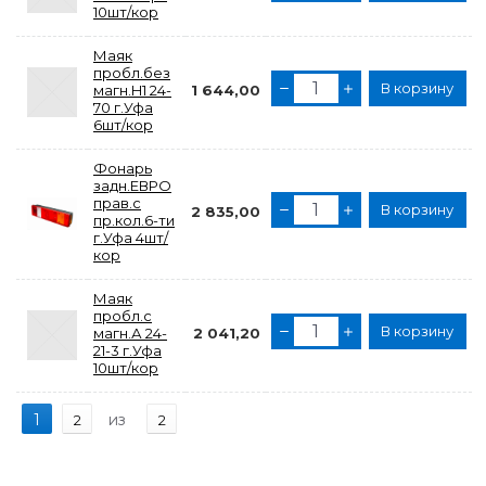
10шт/кор
Маяк
пробл.без
В корзину
магн.H1 24-
1 644,00
70 г.Уфа
6шт/кор
Фонарь
задн.ЕВРО
прав.с
В корзину
2 835,00
пр.кол.6-ти
г.Уфа 4шт/
кор
Маяк
пробл.с
В корзину
магн.А 24-
2 041,20
21-3 г.Уфа
10шт/кор
1
из
2
2