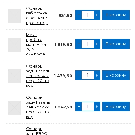
Фонарь
габ.рожка
В корзину
931,50
с раз.АМР
пр.светод.
Маяк
пробл.с
В корзину
магн.H1 24-
1 819,80
70 N
син.г.Уфа
Фонарь
задн.Газель
В корзину
лев.кол.4-х
1 479,60
г.Уфа 20шт/
кор
Фонарь
задн.Газель
В корзину
лев.кол.4-х
1 047,50
г.Уфа 20шт/
кор
Фонарь
задн.ЕВРО