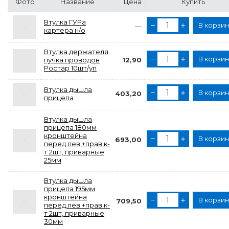
Фото
Название
Цена
Купить
Втулка ГУРа
В корзи
—
картера н/о
Втулка держателя
В корзи
пучка проводов
12,90
Ростар 10шт/уп
Втулка дышла
В корзи
403,20
прицепа
Втулка дышла
прицепа 180мм
кронштейна
В корзи
693,00
перед.лев.+прав.к-
т 2шт, приварные
25мм
Втулка дышла
прицепа 195мм
кронштейна
В корзи
709,50
перед.лев.+прав.к-
т 2шт, приварные
30мм