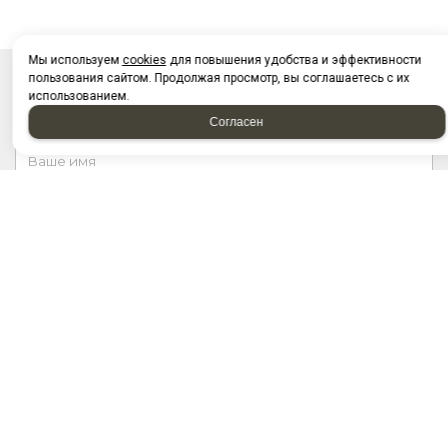
Мы используем
cookies
для повышения удобства и эффективности
пользования сайтом. Продолжая просмотр, вы соглашаетесь с их
НАПИСАТЬ НАМ
использованием.
Согласен
Отправляя форму, я соглашаюсь c
политикой
конфиденциальности
Отправляя форму, я даю согласие на
обработку
персональных данных