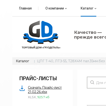
Главная
О компании
Каталог
Качество —
прежде всего
Каталог
ЦПГ Т-40, ЛТЗ-55, Т28Х4М пал.35мм.без 
ПРАЙС-ЛИСТЫ
Скачать Прайс-лист
21.02.26.xlsx
XLSX
,
925.7 кб