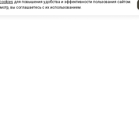
cookies
для повышения удобства и эффективности пользования сайтом.
мотр, вы соглашаетесь с их использованием.
НАШИ ПАРТНЕРЫ
МЗ
Белтиз
ЭМИ г.Пенза
РОС
лАТИ
ООО "ЦТР"ТИМЕР"
ТД ГрузДеталь
Техн