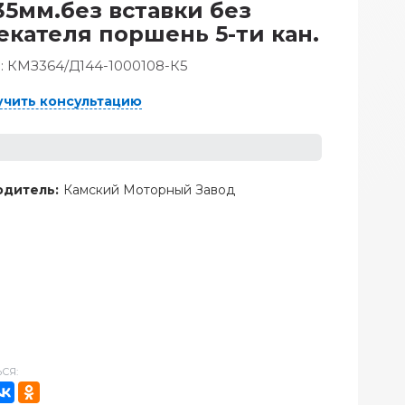
35мм.без вставки без
екателя поршень 5-ти кан.
:
КМЗ364/Д144-1000108-К5
учить консультацию
дитель:
Камский Моторный Завод
СЯ: