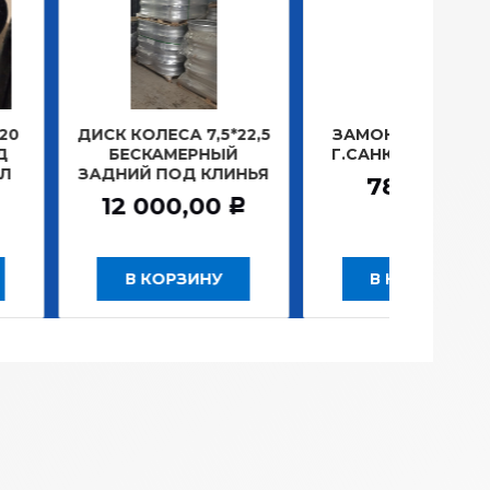
ОЛЕСА 7,5*22,5
ЗАМОК ЗАЖИГАНИЯ
ЛАМП
СКАМЕРНЫЙ
Г.САНКТ-ПЕТЕРБУРГ
ПЛ
Й ПОД КЛИНЬЯ
781,20
Р
 000,00
Р
 КОРЗИНУ
В КОРЗИНУ
В