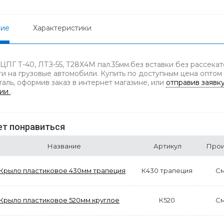
ние
Характеристики
 ЦПГ Т-40, ЛТЗ-55, Т28Х4М пал.35мм.без вставки без рассекат
ти на грузовые автомобили. Купить по доступным цена оптом
таль, оформив заказ в интернет магазине, или
отправив заявк
нии
.
т понравиться
Название
Артикул
Прои
Крыло пластиковое 430мм трапеция
К430 трапеция
С
Крыло пластиковое 520мм круглое
К520
С