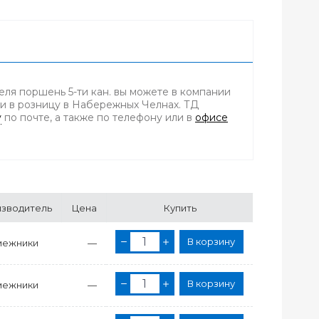
еля поршень 5-ти кан. вы можете в компании
 и в розницу в Набережных Челнах. ТД
у
по почте, а также по телефону
или в
офисе
зводитель
Цена
Купить
В корзину
межники
—
В корзину
межники
—