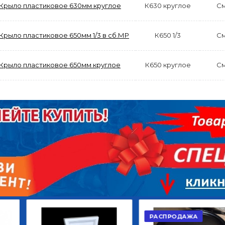
Крыло пластиковое 630мм круглое
К630 круглое
С
Крыло пластиковое 650мм 1/3 в сб.МР
К650 1/3
С
АКЦИЯ
Крыло пластиковое 650мм круглое
К650 круглое
С
РАСПРОДАЖА
ЫЙ
ДИСК СЦЕПЛЕНИЯ
КРУГ ПОВОРОТНЫЙ
ОР
ВЕДОМЫЙ КЛАССИК
10*12ОТВ., Д.102*86
GD 5ШТ/КОР
Г.КАЗАНЬ
2 422,40
29 668,20
Р
Р
В КОРЗИНУ
В КОРЗИНУ
РАСПРОДАЖА
АКЦИЯ