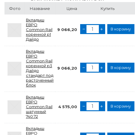
Фото
Название
Цена
Купить
Вкладыш
ЕВРО
В корзину
Common Rail
9 066,20
коренной р1
Дайдо
Вкладыш
ЕВРО
Common Rail
коренной р3
В корзину
9 066,20
Дайдо
стандарт под
расточенный
блок
Вкладыш
ЕВРО
В корзину
Common Rail
4 575,00
шатунный
740.72
Вкладыш
ЕВРО