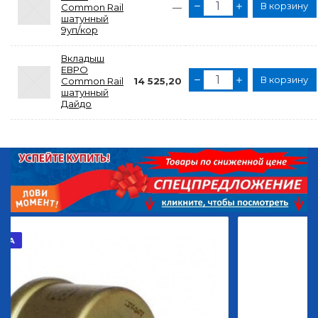
В корзину
Common Rail
—
шатунный
9уп/кор
Вкладыш
ЕВРО
В корзину
Common Rail
14 525,20
шатунный
Дайдо