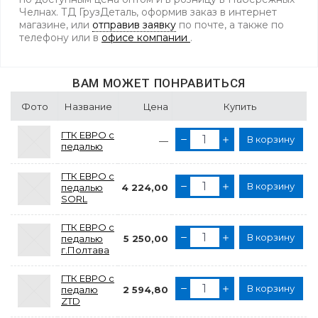
Челнах. ТД ГрузДеталь, оформив заказ в интернет
магазине, или
отправив заявку
по почте, а также по
телефону
или в
офисе компании
.
ВАМ МОЖЕТ ПОНРАВИТЬСЯ
Фото
Название
Цена
Купить
ГТК ЕВРО с
В корзину
—
педалью
ГТК ЕВРО с
В корзину
педалью
4 224,00
SORL
ГТК ЕВРО с
В корзину
педалью
5 250,00
г.Полтава
ГТК ЕВРО с
В корзину
педалю
2 594,80
ZTD