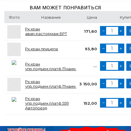
ВАМ МОЖЕТ ПОНРАВИТЬСЯ
Фото
Название
Цена
Купит
Рк кран
171,60
авар.растормаж.БРТ
Рк кран прицепа
93,80
Рк кран
—
упр.подъем.платф.17наим.
Рк кран
3 150,00
упр.подъем.платф.17наим.
Рк кран
упр.подъем.платф.5511
152,00
Автопоезд