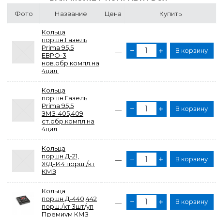
Фото
Название
Цена
Купить
Кольца
поршн.Газель
Prima 95,5
В корзину
—
ЕВРО-3
нов.обр.компл.на
4цил.
Кольца
поршн.Газель
Prima 95,5
В корзину
—
ЗМЗ-405,409
ст.обр.компл.на
4цил.
Кольца
поршн.Д-21,
В корзину
—
ЖД-144 порш./кт
КМЗ
Кольца
поршн.Д-440,442
В корзину
—
порш./кт 3шт/уп
Премиум КМЗ