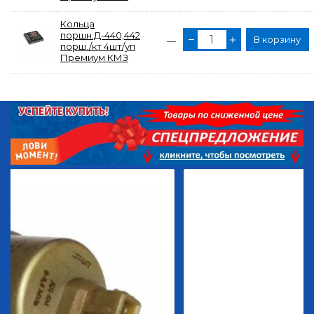
Кольца
поршн.Д-440,442
В корзину
—
порш./кт 4шт/уп
Премиум КМЗ