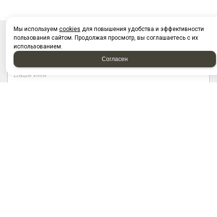
Мы используем
cookies
для повышения удобства и эффективности
пользования сайтом. Продолжая просмотр, вы соглашаетесь с их
НАПИСАТЬ НАМ
использованием.
Согласен
Отправляя форму, я соглашаюсь c
политикой
конфиденциальности
Отправляя форму, я даю согласие на
обработку
персональных данных