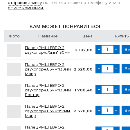
отправив заявку
по почте, а также по телефону
или в
офисе компании
.
ВАМ МОЖЕТ ПОНРАВИТЬСЯ
Фото
Название
Цена
Купить
Палец РМШ ЕВРО-2
В 
2 192,00
двухопорн.75мм*130мм
Палец РМШ ЕВРО-2
В 
двухопорн.85мм*130мм
2 320,00
Мавр
Палец РМШ ЕВРО-2
В 
двухопорн.85мм*130мм
1 700,40
Ростар
Палец РМШ ЕВРО-2
В 
двухопорн.85мм*152мм
2 320,00
Мавр
Палец РМШ ЕВРО-2