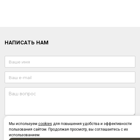
НАПИСАТЬ НАМ
Отправляя форму, я соглашаюсь c
политикой
Мы используем
cookies
для повышения удобства и эффективности
конфиденциальности
пользования сайтом. Продолжая просмотр, вы соглашаетесь с их
Отправляя форму, я даю согласие на
обработку
использованием.
персональных данных