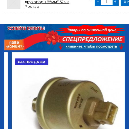
В 
двухопорн.85мм*152мм
—
Ростар
РАСПРОДАЖА