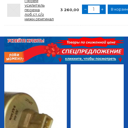
Проем
усилитель
В корзи
проема
3 260,00
лоб.ст.с/о
нижн.оригинал