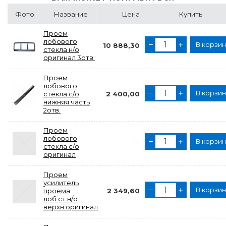
Фото
Название
Цена
Купить
Проем
лобового
В корзи
10 888,30
стекла н/о
оригинал 3отв.
Проем
лобового
В корзи
стекла с/о
2 400,00
нижняя часть
2отв.
Проем
лобового
В корзи
—
стекла с/о
оригинал
Проем
усилитель
В корзи
проема
2 349,60
лоб.ст.н/о
верхн.оригинал