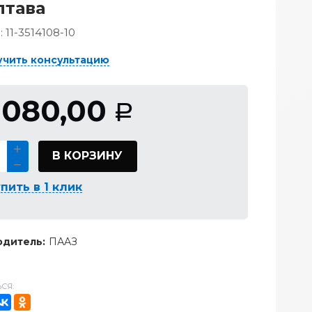
лтава
:
11-3514108-10
учить консультацию
 080,00
Р
В КОРЗИНУ
пить в 1 клик
дитель:
ПААЗ
СЯ: