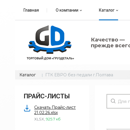
Главная
О компании
Каталог
Качество —
прежде всего
Каталог
ГТК ЕВРО без педали г.Полтава
ПРАЙС-ЛИСТЫ
Скачать Прайс-лист
21.02.26.xlsx
XLSX
,
925.7 кб