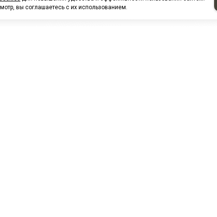
мотр, вы соглашаетесь с их использованием.
НАШИ ПАРТНЕРЫ
МЗ
Белтиз
ЭМИ г.Пенза
РОС
лАТИ
ООО "ЦТР"ТИМЕР"
ТД ГрузДеталь
Техн