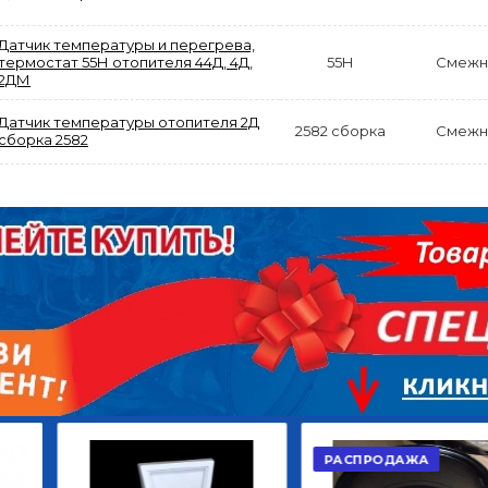
Датчик температуры и перегрева,
термостат 55Н отопителя 44Д, 4Д,
55Н
Смежн
2ДМ
Датчик температуры отопителя 2Д
2582 сборка
Смежн
АКЦИЯ
сборка 2582
РАСПРОДАЖА
ЫЙ
ДИСК СЦЕПЛЕНИЯ
КРУГ ПОВОРОТНЫЙ
ОР
ВЕДОМЫЙ КЛАССИК
10*12ОТВ., Д.102*86
GD 5ШТ/КОР
Г.КАЗАНЬ
2 422,40
29 668,20
Р
Р
В КОРЗИНУ
В КОРЗИНУ
РАСПРОДАЖА
АКЦИЯ