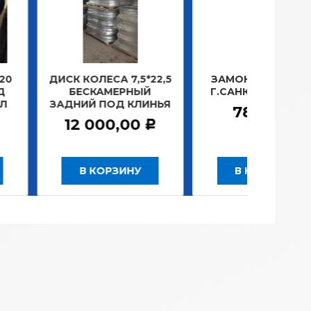
ОЛЕСА 7,5*22,5
ЗАМОК ЗАЖИГАНИЯ
ЛАМП
СКАМЕРНЫЙ
Г.САНКТ-ПЕТЕРБУРГ
ПЛ
Й ПОД КЛИНЬЯ
781,20
Р
 000,00
Р
В КОРЗИНУ
В КОРЗИНУ