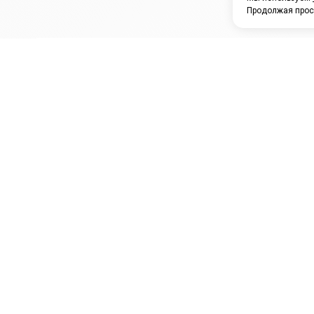
Продолжая прос
ЗАО "КАМРТИ"
ЕПК
К
ООО НПО
ПРАМО
Ура
"УНИВЕРСАЛ