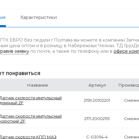
ние
Характеристики
 ГТК ЕВРО без педали г.Полтава вы можете в компании Запча
ным цена оптом и в розницу в Набережных Челнах. ТД ГрузДет
равив заявку
по почте, а также по телефону
или в
офисе ком
т понравиться
Название
Артикул
Произво
Датчик скорости импульсный
2159.20102201
Смежн
длинный ZF
Датчик скорости импульсный
2171.20002115
Смежн
короткий ZF
Датчик скорости КПП МАЗ
С-03054-4
Смежн