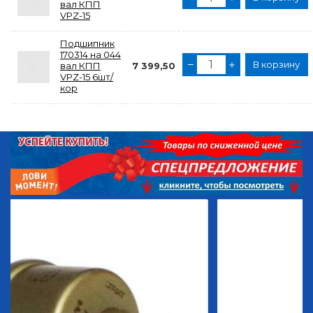
вал КПП
VPZ-15
Подшипник
170314 на 044
В корзину
вал КПП
7 399,50
VPZ-15 6шт/
кор