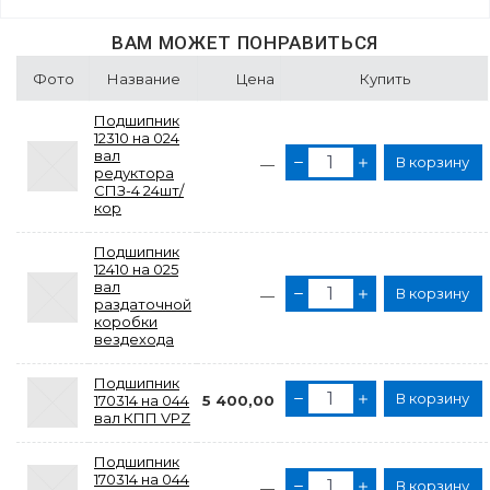
ВАМ МОЖЕТ ПОНРАВИТЬСЯ
Фото
Название
Цена
Купить
Подшипник
12310 на 024
вал
В корзину
—
редуктора
СПЗ-4 24шт/
кор
Подшипник
12410 на 025
вал
В корзину
—
раздаточной
коробки
вездехода
Подшипник
В корзину
170314 на 044
5 400,00
вал КПП VPZ
Подшипник
170314 на 044
В корзину
—