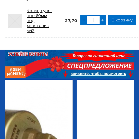
Кольцо упл-
ное 60мм
В корзину
под
27,70
хвостовик
м42