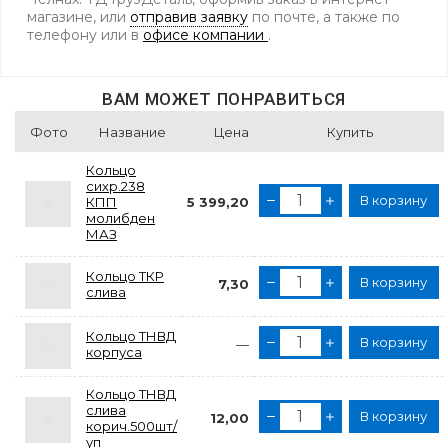
магазине, или
отправив заявку
по почте, а также по
телефону
или в
офисе компании
.
ВАМ МОЖЕТ ПОНРАВИТЬСЯ
Фото
Название
Цена
Купить
Кольцо
сихр.238
В корзину
КПП
5 399,20
молибден
МАЗ
Кольцо ТКР
В корзину
7,30
слива
Кольцо ТНВД
В корзину
—
корпуса
Кольцо ТНВД
слива
В корзину
12,00
корич.500шт/
уп