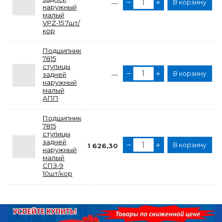
В корзину
—
наружный
малый
VPZ-15 7шт/
кор
Подшипник
7815
ступицы
В корзину
задней
—
наружный
малый
АПП
Подшипник
7815
ступицы
задней
В корзину
1 626,30
наружный
малый
СПЗ-9
10шт/кор