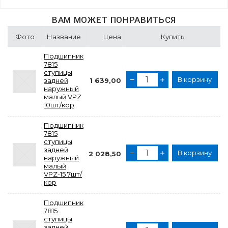
ВАМ МОЖЕТ ПОНРАВИТЬСЯ
Фото
Название
Цена
Купить
Подшипник
7815
ступицы
В корзину
задней
1 639,00
наружный
малый VPZ
10шт/кор
Подшипник
7815
ступицы
задней
В корзину
2 028,50
наружный
малый
VPZ-15 7шт/
кор
Подшипник
7815
ступицы
задней