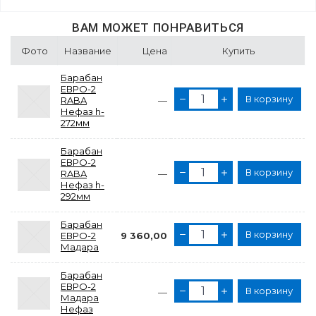
ВАМ МОЖЕТ ПОНРАВИТЬСЯ
Фото
Название
Цена
Купить
Барабан
ЕВРО-2
В корзину
RABA
—
Нефаз h-
272мм
Барабан
ЕВРО-2
В корзину
RABA
—
Нефаз h-
292мм
Барабан
В корзину
ЕВРО-2
9 360,00
Мадара
Барабан
ЕВРО-2
В корзину
—
Мадара
Нефаз