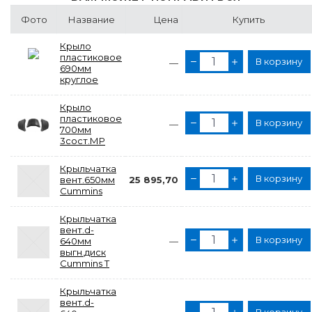
Фото
Название
Цена
Купить
Крыло
пластиковое
В корзину
—
690мм
круглое
Крыло
пластиковое
В корзину
—
700мм
3сост.МР
Крыльчатка
В корзину
вент.650мм
25 895,70
Cummins
Крыльчатка
вент.d-
В корзину
640мм
—
выгн.диск
Cummins Т
Крыльчатка
вент.d-