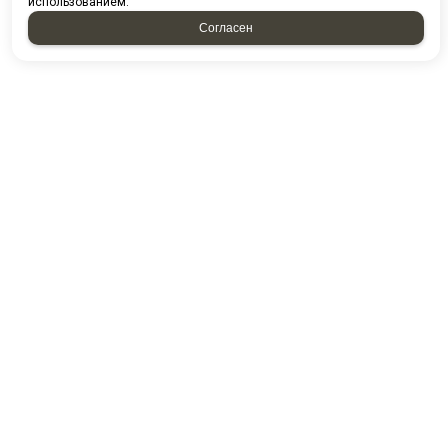
использованием.
Согласен
НАПИСАТЬ НАМ
Отправляя форму, я соглашаюсь c
политикой
конфиденциальности
Отправляя форму, я даю согласие на
обработку