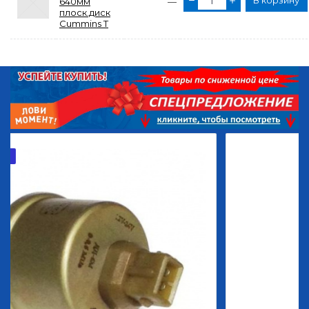
В корзину
640мм
—
плоск.диск
Cummins Т